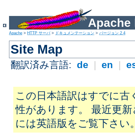
Apach
Apache
>
HTTP サーバ
>
ドキュメンテーション
>
バージョン 2.4
Site Map
翻訳済み言語:
de
|
en
|
e
この日本語訳はすでに古
性があります。 最近更
には英語版をご覧下さい