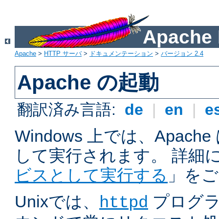
Apach
Apache
>
HTTP サーバ
>
ドキュメンテーション
>
バージョン 2.4
Apache の起動
翻訳済み言語:
de
|
en
|
e
Windows 上では、Apac
して実行されます。 詳細
ビスとして実行する
」をご
Unixでは、
プログラ
httpd