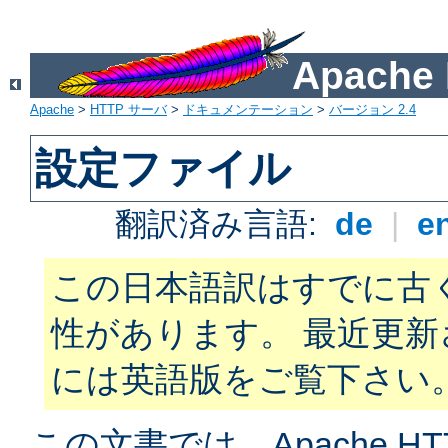
Apach
Apache
>
HTTP サーバ
>
ドキュメンテーション
>
バージョン 2.4
設定ファイル
翻訳済み言語:
de
|
e
この日本語訳はすでに古
性があります。 最近更
には英語版をご覧下さい
この文書では、Apache H