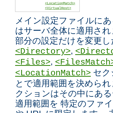
<LocationMatch>
<VirtualHost>
メイン設定ファイルにあ
はサーバ全体に適用され
部分の設定だけを変更し
,
<Directory>
<Direct
,
<Files>
<FilesMatch
セク
<LocationMatch>
とで適用範囲を決められ
クションはその中にある
適用範囲を 特定のファ