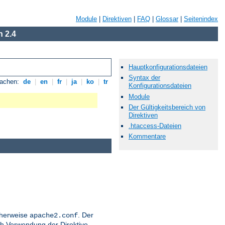
Module
|
Direktiven
|
FAQ
|
Glossar
|
Seitenindex
 2.4
Hauptkonfigurationsdateien
Syntax der
rachen:
de
|
en
|
fr
|
ja
|
ko
|
tr
Konfigurationsdateien
Module
Der Gültigkeitsbereich von
Direktiven
.htaccess-Dateien
Kommentare
icherweise
. Der
apache2.conf
h Verwendung der Direktive