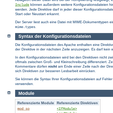
können außerdem weitere Konfigurationsdateien hi
Include
werden. Jede Direktive darf in jeder dieser Konfiguration
Start oder Neustart erkannt.
Der Server liest auch eine Datei mit MIME-Dokumenttypen ein
.
mime.types
Syntax der Konfigurationsdateien
Die Konfigurationsdateien des Apache enthalten eine Direktive
der Direktive in der nächsten Zeile anzuzeigen. Es darf ke
In den Konfigurationsdateien wird bei den Direktiven nicht 
oftmals zwischen Groß- und Kleinschreibung differenziert. Z
Kommentare dürfen
nicht
am Ende einer Zeile nach der Direk
sich Direktiven zur besseren Lesbarbeit einrücken.
Sie können die Syntax Ihrer Konfigurationsdateien auf Fehle
verwenden.
Module
Referenzierte Module
Referenzierte Direktiven
mod_so
<IfModule>