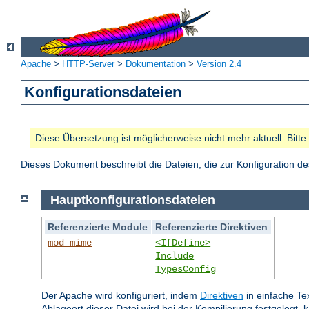
Apache
>
HTTP-Server
>
Dokumentation
>
Version 2.4
Konfigurationsdateien
Diese Übersetzung ist möglicherweise nicht mehr aktuell. Bitt
Dieses Dokument beschreibt die Dateien, die zur Konfiguration 
Hauptkonfigurationsdateien
Referenzierte Module
Referenzierte Direktiven
mod_mime
<IfDefine>
Include
TypesConfig
Der Apache wird konfiguriert, indem
Direktiven
in einfache Te
Ablageort dieser Datei wird bei der Kompilierung festgelegt, 