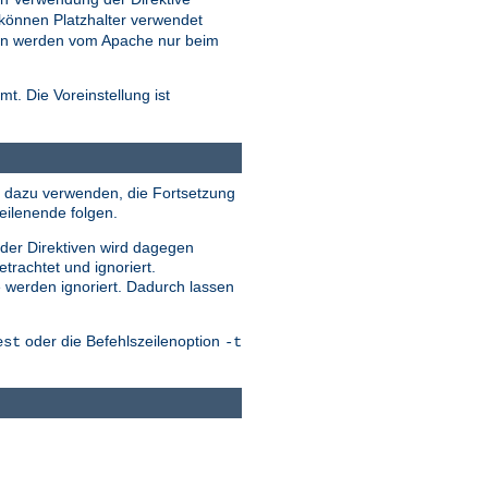
können Platzhalter verwendet
eien werden vom Apache nur beim
t. Die Voreinstellung ist
ile dazu verwenden, die Fortsetzung
eilenende folgen.
 der Direktiven wird dagegen
trachtet und ignoriert.
e werden ignoriert. Dadurch lassen
oder die Befehlszeilenoption
est
-t