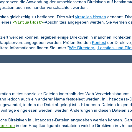
e begrenzen die Anwendung der umschlossenen Direktiven auf bestimmt
guration auch ineinander verschachtelt werden.
ites gleichzeitig zu bedienen. Dies wird
virtuelles Hosten
genannt. Dire
b eines
-Abschnittes angegeben werden. Sie werden da
<VirtualHost>
tziert werden können, ergeben einige Direktiven in manchen Kontexten 
 Hauptservers angegeben werden. Prüfen Sie den
Kontext
der Direktive
tere Informationen finden Sie unter "
Wie Directory-, Location- und File
ration mittes spezieller Dateien innerhalb des Web-Verzeichnisbaums.
nn jedoch auch ein anderer Name festgelegt werden. In
-D
.htaccess
ngewendet, in dem die Datei abgelegt ist.
-Dateien folgen d
.htaccess
er Anfrage eingelesen werden, werden Änderungen in diesen Dateien so
che Direktiven in
-Dateien angegeben werden können. Darü
.htaccess
in den Hauptkonfigurationsdateien welche Direktiven in
verride
.htac