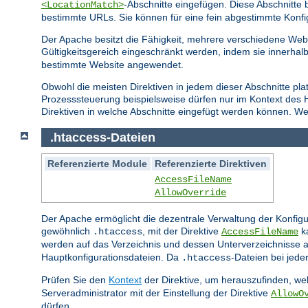
-Abschnitte eingefügen. Diese Abschnitt
<LocationMatch>
bestimmte URLs. Sie können für eine fein abgestimmte Konfi
Der Apache besitzt die Fähigkeit, mehrere verschiedene Webs
Gültigkeitsgereich eingeschränkt werden, indem sie innerhal
bestimmte Website angewendet.
Obwohl die meisten Direktiven in jedem dieser Abschnitte pla
Prozesssteuerung beispielsweise dürfen nur im Kontext des
Direktiven in welche Abschnitte eingefügt werden können. Wei
.htaccess-Dateien
Referenzierte Module
Referenzierte Direktiven
AccessFileName
AllowOverride
Der Apache ermöglicht die dezentrale Verwaltung der Konfigu
gewöhnlich
, mit der Direktive
ka
.htaccess
AccessFileName
werden auf das Verzeichnis und dessen Unterverzeichnisse a
Hauptkonfigurationsdateien. Da
-Dateien bei jed
.htaccess
Prüfen Sie den
Kontext
der Direktive, um herauszufinden, wel
Serveradministrator mit der Einstellung der Direktive
AllowO
dürfen.