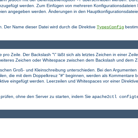
nzugefügt werden. Zum Einfügen von mehreren Konfigurationsdateien 
sdateien angegeben werden. Änderungen in den Hauptkonfigurationsdat
. Der Name dieser Datei wird durch die Direktive
bestimm
TypesConfig
 pro Zeile. Der Backslash "\" läßt sich als letztes Zeichen in einer Ze
in weiteres Zeichen oder Whitespace zwischen dem Backslash und dem Z
zwischen Groß- und Kleinschreibung unterschieden. Bei den Argumenten
eilen, die mit dem Doppelkreuz "#" beginnen, werden als Kommentare be
tive eingefügt werden. Leerzeilen und Whitespaces vor einer Direktiv
r prüfen, ohne den Server zu starten, indem Sie
apache2ctl configt