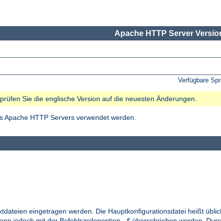
Apache HTTP Server Version
Verfügbare Sp
e prüfen Sie die englische Version auf die neuesten Änderungen.
des Apache HTTP Servers verwendet werden.
xtdateien eingetragen werden. Die Hauptkonfigurationsdatei heißt übl
kann jedoch mit der Befehlszeilenoption
überschrieben werden. Durc
-f