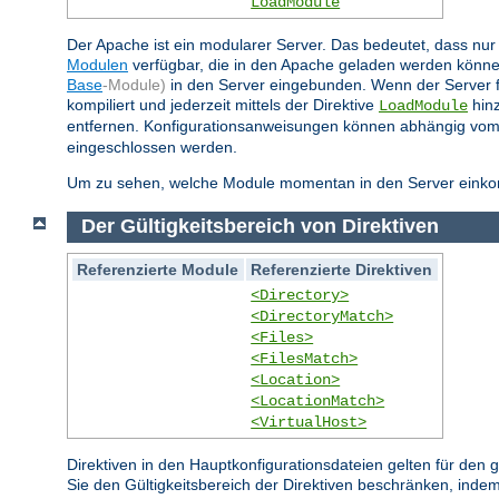
LoadModule
Der Apache ist ein modularer Server. Das bedeutet, dass nur 
Modulen
verfügbar, die in den Apache geladen werden könne
Base
-Module)
in den Server eingebunden. Wenn der Server 
kompiliert und jederzeit mittels der Direktive
hinz
LoadModule
entfernen. Konfigurationsanweisungen können abhängig vom
eingeschlossen werden.
Um zu sehen, welche Module momentan in den Server einkompi
Der Gültigkeitsbereich von Direktiven
Referenzierte Module
Referenzierte Direktiven
<Directory>
<DirectoryMatch>
<Files>
<FilesMatch>
<Location>
<LocationMatch>
<VirtualHost>
Direktiven in den Hauptkonfigurationsdateien gelten für den
Sie den Gültigkeitsbereich der Direktiven beschränken, indem