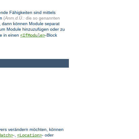
ende Fähigkeiten sind mittels
en
(
Anm.d.Ü.:
die so genannten
, dann können Module separat
 um Module hinzuzufügen oder zu
e in einen
-Block
<IfModule>
ervers verändern möchten, können
-,
- oder
Match>
<Location>