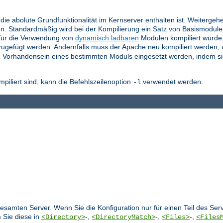
die abolute Grundfunktionalität im Kernserver enthalten ist. Weitergeh
n. Standardmäßig wird bei der Kompilierung ein Satz von Basismodul
für die Verwendung von
dynamisch ladbaren
Modulen kompiliert wurde
ugefügt werden. Andernfalls muss der Apache neu kompiliert werden,
 Vorhandensein eines bestimmten Moduls eingesetzt werden, indem si
liert sind, kann die Befehlszeilenoption
verwendet werden.
-l
 gesamten Server. Wenn Sie die Konfiguration nur für einen Teil des S
 Sie diese in
-,
-,
-,
<Directory>
<DirectoryMatch>
<Files>
<Files