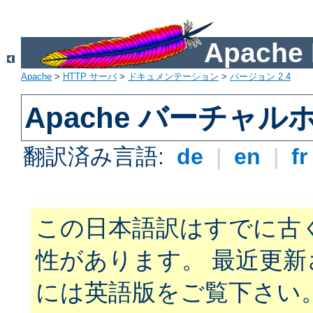
Apach
Apache
>
HTTP サーバ
>
ドキュメンテーション
>
バージョン 2.4
Apache バーチャ
翻訳済み言語:
de
|
en
|
f
この日本語訳はすでに古
性があります。 最近更
には英語版をご覧下さい