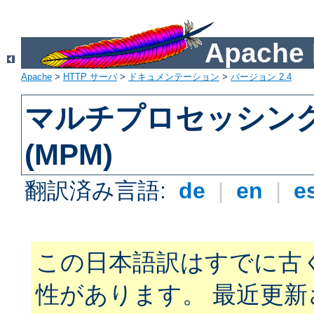
Apach
Apache
>
HTTP サーバ
>
ドキュメンテーション
>
バージョン 2.4
マルチプロセッシン
(MPM)
翻訳済み言語:
de
|
en
|
e
この日本語訳はすでに古
性があります。 最近更