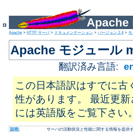
Apach
Apache
>
HTTP サーバ
>
ドキュメンテーション
>
バージョン 2.4
>
モ
Apache モジュール mo
翻訳済み言語:
e
この日本語訳はすでに古
性があります。 最近更
には英語版をご覧下さい
説明:
サーバの活動状況と性能に関する情報を提供