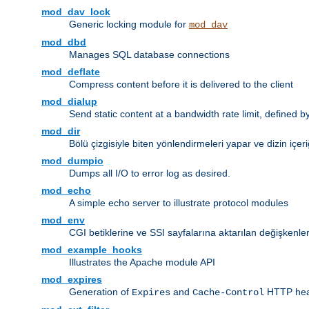
mod_dav_lock
Generic locking module for
mod_dav
mod_dbd
Manages SQL database connections
mod_deflate
Compress content before it is delivered to the client
mod_dialup
Send static content at a bandwidth rate limit, defined
mod_dir
Bölü çizgisiyle biten yönlendirmeleri yapar ve dizin içeri
mod_dumpio
Dumps all I/O to error log as desired.
mod_echo
A simple echo server to illustrate protocol modules
mod_env
CGI betiklerine ve SSI sayfalarına aktarılan değişkenler
mod_example_hooks
Illustrates the Apache module API
mod_expires
Generation of
and
HTTP head
Expires
Cache-Control