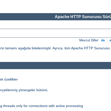
Apache HTTP Sunucusu Sürü
Mevcut Diller:
de
|
n tamamı aşağıda listelenmiştir. Ayrıca, tüm Apache HTTP Sunucusu yö
 özellikler
erçeklenmiş yönergeler bütünü.
 threads only for connections with active processing