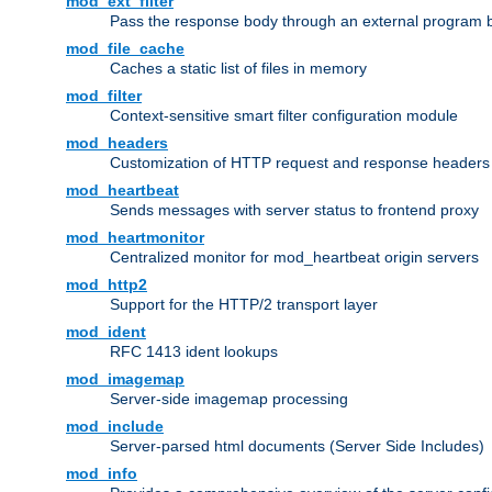
mod_ext_filter
Pass the response body through an external program bef
mod_file_cache
Caches a static list of files in memory
mod_filter
Context-sensitive smart filter configuration module
mod_headers
Customization of HTTP request and response headers
mod_heartbeat
Sends messages with server status to frontend proxy
mod_heartmonitor
Centralized monitor for mod_heartbeat origin servers
mod_http2
Support for the HTTP/2 transport layer
mod_ident
RFC 1413 ident lookups
mod_imagemap
Server-side imagemap processing
mod_include
Server-parsed html documents (Server Side Includes)
mod_info