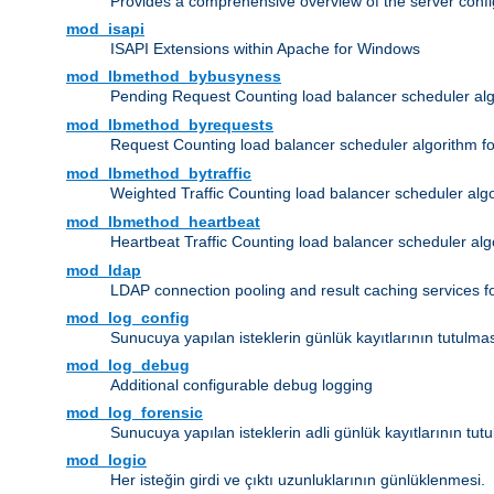
Provides a comprehensive overview of the server confi
mod_isapi
ISAPI Extensions within Apache for Windows
mod_lbmethod_bybusyness
Pending Request Counting load balancer scheduler alg
mod_lbmethod_byrequests
Request Counting load balancer scheduler algorithm f
mod_lbmethod_bytraffic
Weighted Traffic Counting load balancer scheduler alg
mod_lbmethod_heartbeat
Heartbeat Traffic Counting load balancer scheduler alg
mod_ldap
LDAP connection pooling and result caching services 
mod_log_config
Sunucuya yapılan isteklerin günlük kayıtlarının tutulma
mod_log_debug
Additional configurable debug logging
mod_log_forensic
Sunucuya yapılan isteklerin adli günlük kayıtlarının tut
mod_logio
Her isteğin girdi ve çıktı uzunluklarının günlüklenmesi.