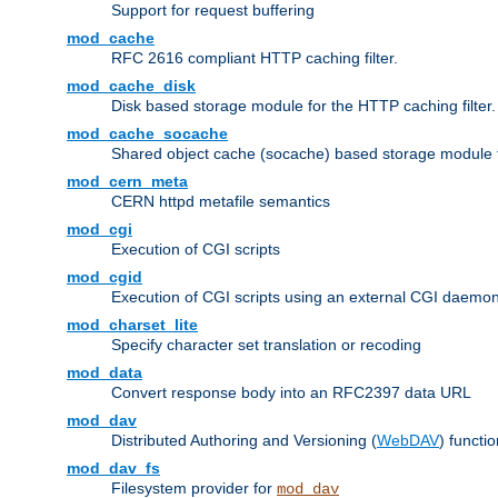
Support for request buffering
mod_cache
RFC 2616 compliant HTTP caching filter.
mod_cache_disk
Disk based storage module for the HTTP caching filter.
mod_cache_socache
Shared object cache (socache) based storage module fo
mod_cern_meta
CERN httpd metafile semantics
mod_cgi
Execution of CGI scripts
mod_cgid
Execution of CGI scripts using an external CGI daemo
mod_charset_lite
Specify character set translation or recoding
mod_data
Convert response body into an RFC2397 data URL
mod_dav
Distributed Authoring and Versioning (
WebDAV
) functio
mod_dav_fs
Filesystem provider for
mod_dav