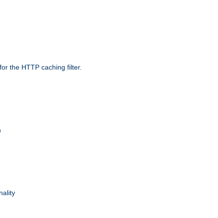
r the HTTP caching filter.
n
nality