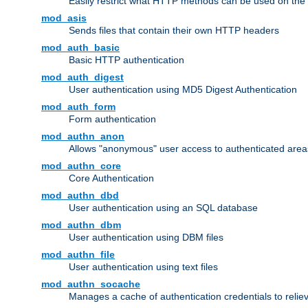
Easily restrict what HTTP methods can be used on the
mod_asis
Sends files that contain their own HTTP headers
mod_auth_basic
Basic HTTP authentication
mod_auth_digest
User authentication using MD5 Digest Authentication
mod_auth_form
Form authentication
mod_authn_anon
Allows "anonymous" user access to authenticated area
mod_authn_core
Core Authentication
mod_authn_dbd
User authentication using an SQL database
mod_authn_dbm
User authentication using DBM files
mod_authn_file
User authentication using text files
mod_authn_socache
Manages a cache of authentication credentials to reli