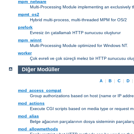
mpm_netware
Multi-Processing Module implementing an exclusively 
mpmt_os2
Hybrid multi-process, multi-threaded MPM for OS/2
prefork
Evresiz ön çatallamalı HTTP sunucusu oluşturur
mpm_winnt
Multi-Processing Module optimized for Windows NT.
worker
Çok evreli ve çok süreçli melez bir HTTP sunucusu oluş
Diğer Modüller
A
|
B
|
C
|
D
mod_access_compat
Group authorizations based on host (name or IP addre
mod_actions
Execute CGI scripts based on media type or request m
mod_alias
Belge ağacının parçalarının dosya sisteminin parçaları
mod_allowmethods