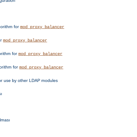
guration
orithm for
mod_proxy_balancer
or
mod_proxy_balancer
orithm for
mod_proxy_balancer
orithm for
mod_proxy_balancer
for use by other LDAP modules
sı
ulması