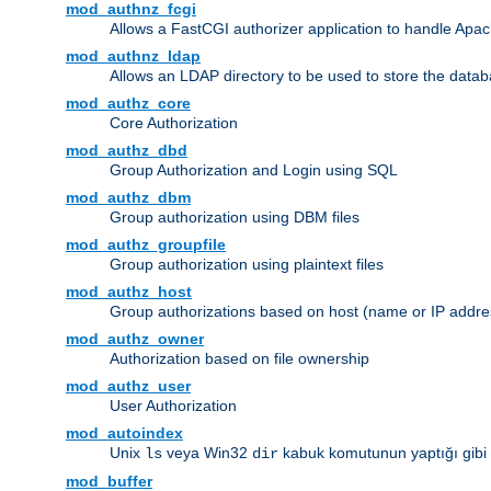
mod_authnz_fcgi
Allows a FastCGI authorizer application to handle Apac
mod_authnz_ldap
Allows an LDAP directory to be used to store the datab
mod_authz_core
Core Authorization
mod_authz_dbd
Group Authorization and Login using SQL
mod_authz_dbm
Group authorization using DBM files
mod_authz_groupfile
Group authorization using plaintext files
mod_authz_host
Group authorizations based on host (name or IP addre
mod_authz_owner
Authorization based on file ownership
mod_authz_user
User Authorization
mod_autoindex
Unix
veya Win32
kabuk komutunun yaptığı gibi diz
ls
dir
mod_buffer