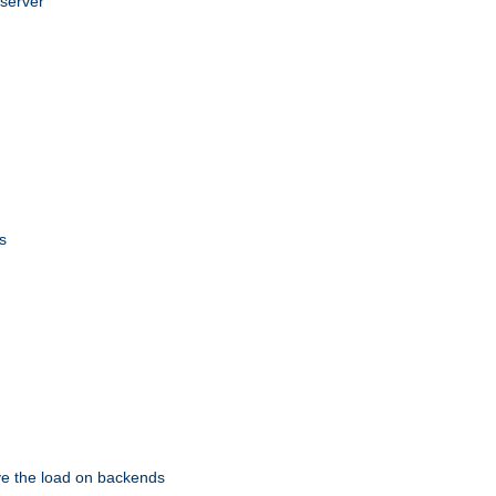
 server
s
eve the load on backends