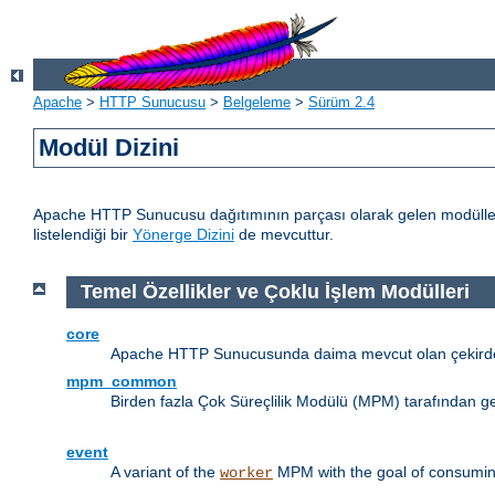
Apache
>
HTTP Sunucusu
>
Belgeleme
>
Sürüm 2.4
Modül Dizini
Apache HTTP Sunucusu dağıtımının parçası olarak gelen modülleri
listelendiği bir
Yönerge Dizini
de mevcuttur.
Temel Özellikler ve Çoklu İşlem Modülleri
core
Apache HTTP Sunucusunda daima mevcut olan çekirdek
mpm_common
Birden fazla Çok Süreçlilik Modülü (MPM) tarafından g
event
A variant of the
MPM with the goal of consuming
worker