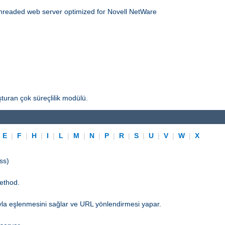
threaded web server optimized for Novell NetWare
turan çok süreçlilik modülü.
|
E
|
F
|
H
|
I
|
L
|
M
|
N
|
P
|
R
|
S
|
U
|
V
|
W
|
X
ss)
ethod.
yla eşlenmesini sağlar ve URL yönlendirmesi yapar.