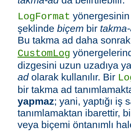
yönergesinin 
LogFormat
şeklinde
biçem
bir
takma-
Bu takma ad daha sonrak
yönergelerin
CustomLog
dizgesini uzun uzadıya 
ad
olarak kullanılır. Bir
Lo
bir takma ad tanımlamak
yapmaz
; yani, yaptığı iş
tanımlamaktan ibarettir, 
veya biçemi öntanımlı hal