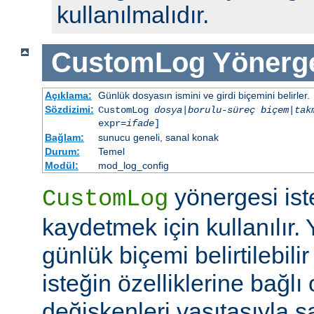
kullanılmalıdır.
CustomLog
Yönerg
Açıklama:
Günlük dosyasın ismini ve girdi biçemini belirler.
Sözdizimi:
CustomLog
dosya
|
borulu-süreç
biçem
|
tak
expr=
ifade
]
Bağlam:
sunucu geneli, sanal konak
Durum:
Temel
Modül:
mod_log_config
yönergesi ist
CustomLog
kaydetmek için kullanılır. 
günlük biçemi belirtilebili
isteğin özelliklerine bağlı
değişkenleri vasıtasıyla şar