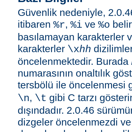
Güvenlik nedeniyle, 2.0
itibaren
,
ve
belir
%r
%i
%o
basılamayan karakterler v
karakterler
dizilimle
\x
hh
öncelenmektedir. Burada
numarasının onaltılık göste
tersbölü ile öncelenmesi
,
gibi C tarzı gösteri
\n
\t
dışındadır. 2.0.46 sürüm
dizgeler öncelenmezdi v