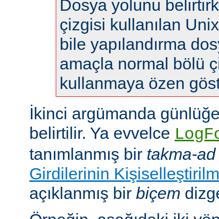
Dosya yolunu belirtir
çizgisi kullanılan Uni
bile yapılandırma do
amaçla normal bölü çi
kullanmaya özen göste
İkinci argümanda günlüğe
belirtilir. Ya evvelce
LogF
tanımlanmış bir
takma-ad
Girdilerinin Kişiselleştiril
açıklanmış bir
biçem
dizge