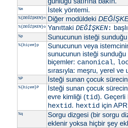
günlüğü satırına bakın.
İstek yöntemi.
%m
Diğer modüldeki
DEĞİŞK
%{
DEĞİŞKEN
}n
Yanıttaki
başlık
%{
DEĞİŞKEN
}o
DEĞİŞKEN
:
Sunucunun isteği sunduğu
%p
Sunucunun veya istemcini
%{
biçem
}p
sunucunun isteği sunduğu 
biçemler:
,
canonical
lo
sırasıyla: meşru, yerel ve 
İsteği sunan çocuk sürecin 
%P
İsteği sunan çocuk sürecin 
%{
biçem
}P
evre kimliği (
). Geçerli
tid
.
için APR 
hextid
hextid
Sorgu dizgesi (bir sorgu d
%q
eklenir yoksa hiçbir şey e