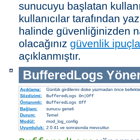
sunucuyu başlatan kullanı
kullanıcılar tarafından yaz
halinde güvenliğinizden n
olacağınız
güvenlik ipuçla
açıklanmıştır.
BufferedLogs
Yöner
Açıklama:
Günlük girdilerini diske yazmadan önce bellekt
Sözdizimi:
BufferedLogs On|Off
Öntanımlı:
BufferedLogs Off
Bağlam:
sunucu geneli
Durum:
Temel
Modül:
mod_log_config
Uyumluluk:
2.0.41 ve sonrasında mevcuttur.