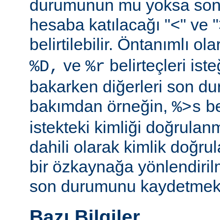
durumunun mu yoksa so
hesaba katılacağı "<" ve ">"
belirtilebilir. Öntanımlı ol
ve
belirteçleri is
%D,
%r
bakarken diğerleri son d
bakımdan örneğin,
be
%>s
istekteki kimliği doğrulanm
dahili olarak kimlik doğ
bir özkaynağa yönlendiril
son durumunu kaydetmekte 
Bazı Bilgiler