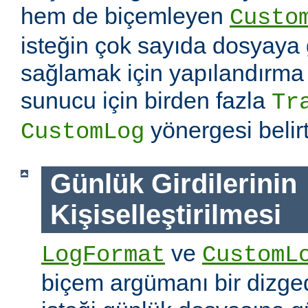
hem de biçemleyen
Custo
isteğin çok sayıda dosyaya
sağlamak için yapılandırma
sunucu için birden fazla
Tr
yönergesi belirti
CustomLog
Günlük Girdilerinin
Kişiselleştirilmesi
ve
LogFormat
CustomL
biçem argümanı bir dizged