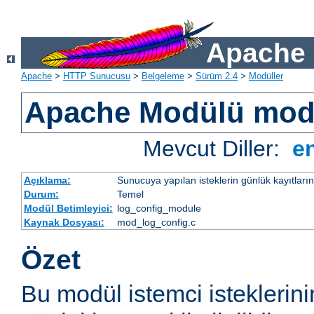
Apache 
Apache
>
HTTP Sunucusu
>
Belgeleme
>
Sürüm 2.4
>
Modüller
Apache Modülü mod
Mevcut Diller:
e
Açıklama:
Sunucuya yapılan isteklerin günlük kayıtların
Durum:
Temel
Modül Betimleyici:
log_config_module
Kaynak Dosyası:
mod_log_config.c
Özet
Bu modül istemci isteklerin