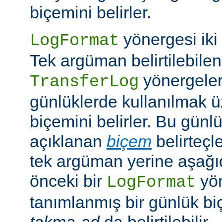
biçemini belirler.
yönergesi iki ş
LogFormat
Tek argüman belirtilebile
yönergeleri
TransferLog
günlüklerde kullanılmak 
biçemini belirler. Bu günl
açıklanan
biçem
belirteçl
tek argüman yerine aşağıd
önceki bir
yö
LogFormat
tanımlanmış bir günlük bi
takma-ad
da belirtilebilir.