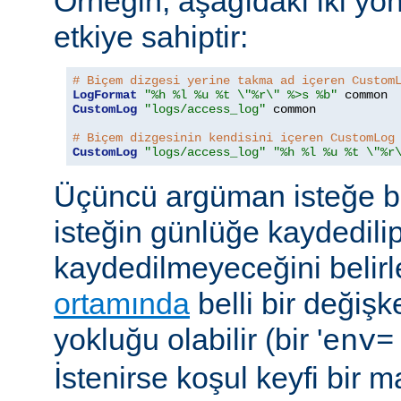
Örneğin, aşağıdaki iki yö
etkiye sahiptir:
# Biçem dizgesi yerine takma ad içeren Custom
LogFormat
"%h %l %u %t \"%r\" %>s %b"
CustomLog
"logs/access_log"
 common

# Biçem dizgesinin kendisini içeren CustomLog
CustomLog
"logs/access_log"
"%h %l %u %t \"%r
Üçüncü argüman isteğe bağ
isteğin günlüğe kaydedili
kaydedilmeyeceğini belirl
ortamında
belli bir değişk
yokluğu olabilir (bir '
env=
İstenirse koşul keyfi bir 