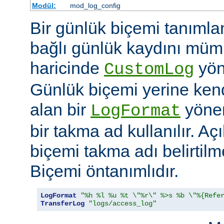
Modül:
mod_log_config
Bir günlük biçemi tanımla
bağlı günlük kaydını mü
haricinde
yöne
CustomLog
Günlük biçemi yerine ken
alan bir
yöner
LogFormat
bir takma ad kullanılır. Aç
biçemi takma adı belirtil
Biçemi öntanımlıdır.
LogFormat
"%h %l %u %t \"%r\" %>s %b \"%{Refe
TransferLog
"logs/access_log"