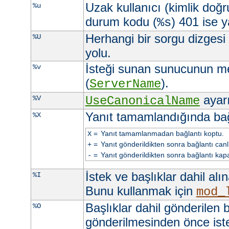
Uzak kullanıcı (kimlik doğ
%u
durum kodu (
) 401 ise ya
%s
Herhangi bir sorgu dizgesi
%U
yolu.
İsteği sunan sunucunun m
%v
(
).
ServerName
ayarı 
%V
UseCanonicalName
Yanıt tamamlandığında ba
%X
=
Yanıt tamamlanmadan bağlantı koptu.
X
=
Yanıt gönderildikten sonra bağlantı canlı 
+
=
Yanıt gönderildikten sonra bağlantı kapa
-
İstek ve başlıklar dahil alı
%I
Bunu kullanmak için
mod_
Başlıklar dahil gönderilen b
%O
gönderilmesinden önce iste