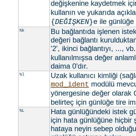
değişkenine kaydetmek iç
kullanın ve yukarıda açıkla
ile günlüğe
{
DEĞİŞKEN
}e
Bu bağlantıda işlenen istekl
%k
değeri bağlantı kurulduktan 
'2', ikinci bağlantıyı, ..., vb
kullanılmışsa değer anlamlı
daima 0’dır.
Uzak kullanıcı kimliği (sağ
%l
modülü mevc
mod_ident
yönergesine değer olarak
belirteç için günlüğe tire imi
Hata günlüğündeki istek gü
%L
için hata günlüğüne hiçbir
hataya neyin sebep olduğun