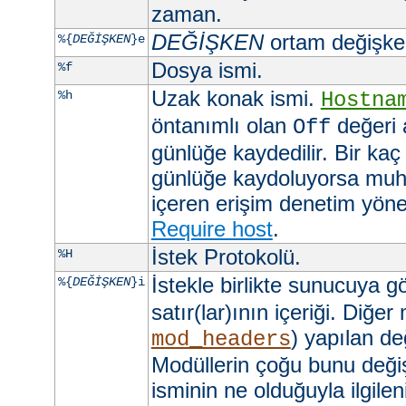
zaman.
DEĞİŞKEN
ortam değişkeni
%{
DEĞİŞKEN
}e
Dosya ismi.
%f
Uzak konak ismi.
%h
Hostna
öntanımlı olan
değeri 
Off
günlüğe kaydedilir. Bir kaç
günlüğe kaydoluyorsa muht
içeren erişim denetim yöner
Require host
.
İstek Protokolü.
%H
İstekle birlikte sunucuya 
%{
DEĞİŞKEN
}i
satır(lar)ının içeriği. Diğer
) yapılan değ
mod_headers
Modüllerin çoğu bunu değişt
isminin ne olduğuyla ilgilen