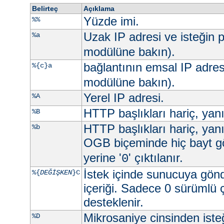
Belirteç
Açıklama
Yüzde imi.
%%
Uzak IP adresi ve isteğin p
%a
modülüne bakın).
bağlantının emsal IP adres
%{c}a
modülüne bakın).
Yerel IP adresi.
%A
HTTP başlıkları hariç, yan
%B
HTTP başlıkları hariç, yan
%b
OGB biçeminde hiç bayt g
yerine '
' çıktılanır.
0
İstek içinde sunucuya gön
%{
DEĞİŞKEN
}C
içeriği. Sadece 0 sürümlü 
desteklenir.
Mikrosaniye cinsinden ist
%D