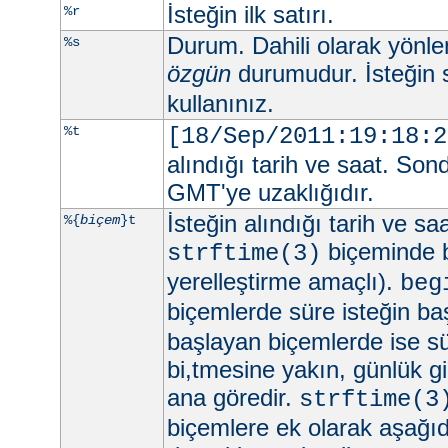
İsteğin ilk satırı.
%r
Durum. Dahili olarak yönlend
%s
özgün
durumudur. İsteğin 
kullanınız.
%t
[18/Sep/2011:19:18:2
alındığı tarih ve saat. Son
GMT'ye uzaklığıdır.
İsteğin alındığı tarih ve sa
%{
biçem
}t
biçeminde be
strftime(3)
yerelleştirme amaçlı).
beg
biçemlerde süre isteğin ba
başlayan biçemlerde ise sü
bi,tmesine yakın, günlük gi
ana göredir.
strftime(3
biçemlere ek olarak aşağıd