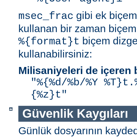
gibi ek biçem 
msec_frac
kullanan bir zaman biçemi
biçem dizge
%{format}t
kullanabilirsiniz:
Milisaniyeleri de içere
"%{%d/%b/%Y %T}t.
{%z}t"
Güvenlik Kaygıları
Günlük dosyarının kaydedi