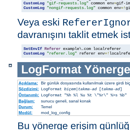
CustomLog
"gif-requests.log"
 common env
=
CustomLog
"nongif-requests.log"
 common env
=!
g
Veya eski
RefererIgno
davranışını taklit etmek is
SetEnvIf
Referer
CustomLog
"referer.log"
 referer env
=!
localref
LogFormat
Yönerge
Açıklama:
Bir günlük dosyasında kullanılmak üzere girdi bi
Sözdizimi:
LogFormat
biçem
|
takma-ad
[
takma-ad
]
Öntanımlı:
LogFormat "%h %l %u %t \"%r\" %>s %b"
Bağlam:
sunucu geneli, sanal konak
Durum:
Temel
Modül:
mod_log_config
Bu yönerge erişim günlüğ