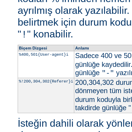
ayrılmış olarak yazılabili
belirtmek için durum kodu 
"
" konabilir.
!
Biçem Dizgesi
Anlamı
Sadece 400 ve 50
%400,501{User-agent}i
günlüğe kaydedilir
günlüğe
yazılı
"-"
200,304,302 durum
%!200,304,302{Referer}i
dönmeyen tüm iste
durum koduyla birl
takdirde günlüğe "
İsteğin dahili olarak yön