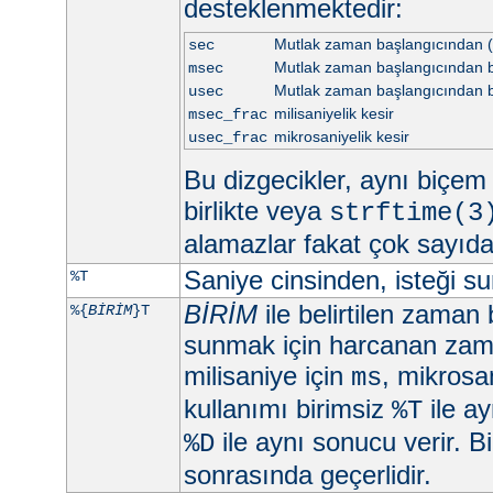
desteklenmektedir:
Mutlak zaman başlangıcından (
sec
Mutlak zaman başlangıcından be
msec
Mutlak zaman başlangıcından b
usec
milisaniyelik kesir
msec_frac
mikrosaniyelik kesir
usec_frac
Bu dizgecikler, aynı biçem d
birlikte veya
strftime(3
alamazlar fakat çok sayıd
Saniye cinsinden, isteği 
%T
BİRİM
ile belirtilen zaman 
%{
BİRİM
}T
sunmak için harcanan zama
milisaniye için
, mikrosa
ms
kullanımı birimsiz
ile ay
%T
ile aynı sonucu verir. Bi
%D
sonrasında geçerlidir.