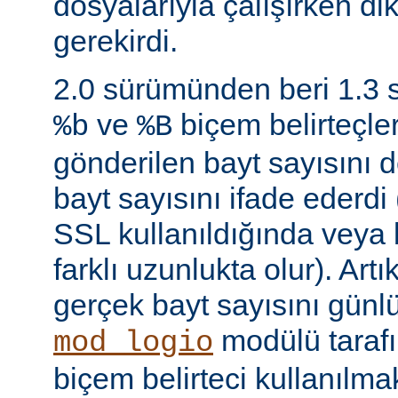
dosyalarıyla çalışırken di
gerekirdi.
2.0 sürümünden beri 1.3
ve
biçem belirteçler
%b
%B
gönderilen bayt sayısını d
bayt sayısını ifade ederdi 
SSL kullanıldığında veya
farklı uzunlukta olur). Art
gerçek bayt sayısını günl
modülü taraf
mod_logio
biçem belirteci kullanılmak