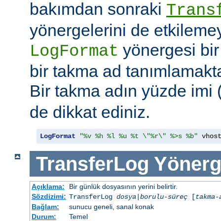
bakımdan sonraki
Trans
yönergelerini de etkilemey
yönergesi bi
LogFormat
bir takma ad tanımlamakt
Bir takma adın yüzde imi 
de dikkat ediniz.
LogFormat
"%v %h %l %u %t \"%r\" %>s %b"
 vhos
TransferLog
Yönerg
Açıklama:
Bir günlük dosyasının yerini belirtir.
Sözdizimi:
TransferLog
dosya
|
borulu-süreç
[
takma-
Bağlam:
sunucu geneli, sanal konak
Durum:
Temel