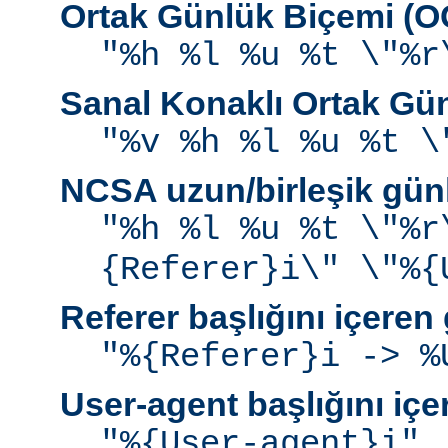
Ortak Günlük Biçemi (
"%h %l %u %t \"%r
Sanal Konaklı Ortak Gü
"%v %h %l %u %t \
NCSA uzun/birleşik gün
"%h %l %u %t \"%r
{Referer}i\" \"%{
Referer başlığını içeren
"%{Referer}i -> %
User-agent başlığını iç
"%{User-agent}i"