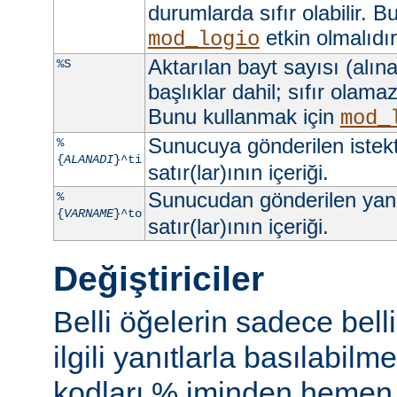
durumlarda sıfır olabilir. 
etkin olmalıdır
mod_logio
Aktarılan bayt sayısı (alına
%S
başlıklar dahil; sıfır olama
Bunu kullanmak için
mod_
Sunucuya gönderilen istek
%
{
ALANADI
}^ti
satır(lar)ının içeriği.
Sunucudan gönderilen yan
%
{
VARNAME
}^to
satır(lar)ının içeriği.
Değiştiriciler
Belli öğelerin sadece bell
ilgili yanıtlarla basılabil
kodları % iminden hemen s