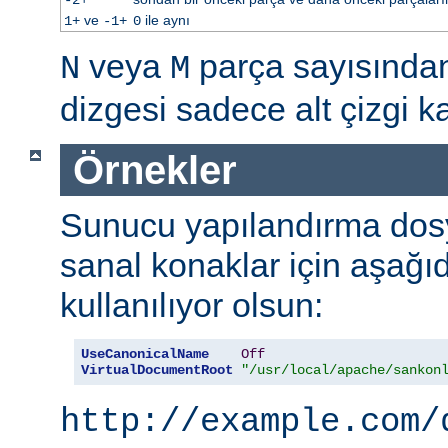
ve
ile aynı
1+
-1+
0
veya
parça sayısınd
N
M
dizgesi sadece alt çizgi kar
Örnekler
Sunucu yapılandırma dos
sanal konaklar için aşağı
kullanılıyor olsun:
UseCanonicalName
Off
VirtualDocumentRoot
"/usr/local/apache/sankon
http://example.com/