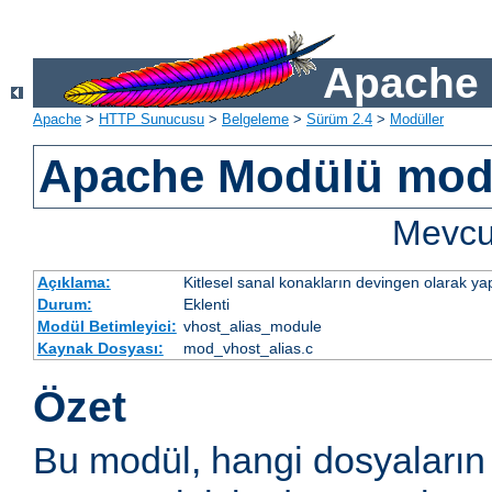
Apache 
Apache
>
HTTP Sunucusu
>
Belgeleme
>
Sürüm 2.4
>
Modüller
Apache Modülü mod
Mevcut
Açıklama:
Kitlesel sanal konakların devingen olarak yap
Durum:
Eklenti
Modül Betimleyici:
vhost_alias_module
Kaynak Dosyası:
mod_vhost_alias.c
Özet
Bu modül, hangi dosyaların