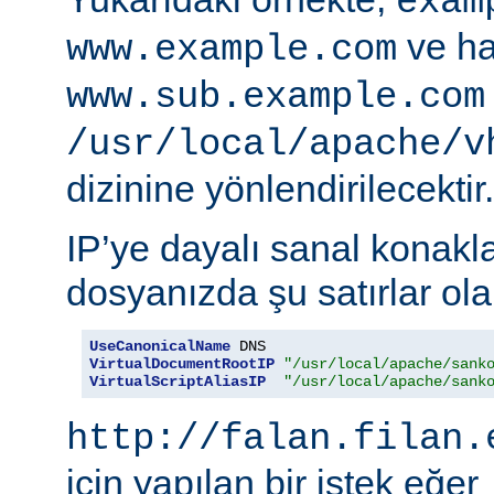
exam
ve ha
www.example.com
www.sub.example.com
/usr/local/apache/v
dizinine yönlendirilecektir.
IP’ye dayalı sanal konakla
dosyanızda şu satırlar olab
UseCanonicalName
VirtualDocumentRootIP
"/usr/local/apache/sank
VirtualScriptAliasIP
"/usr/local/apache/sank
http://falan.filan.
için yapılan bir istek eğer