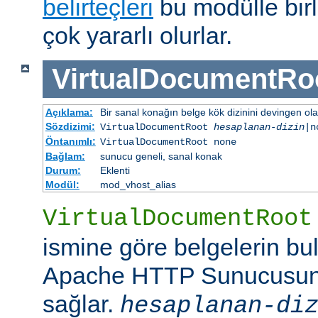
belirteçleri
bu modülle birl
çok yararlı olurlar.
VirtualDocumentRo
Açıklama:
Bir sanal konağın belge kök dizinini devingen ola
Sözdizimi:
VirtualDocumentRoot
hesaplanan-dizin
|n
Öntanımlı:
VirtualDocumentRoot none
Bağlam:
sunucu geneli, sanal konak
Durum:
Eklenti
Modül:
mod_vhost_alias
VirtualDocumentRoot
ismine göre belgelerin bu
Apache HTTP Sunucusun
sağlar.
hesaplanan-di