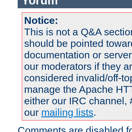
Yorum
Notice:
This is not a Q&A sect
should be pointed towar
documentation or serve
our moderators if they a
considered invalid/off-t
manage the Apache HTTP
either our IRC channel, 
our
mailing lists
.
Comments are disabled fo