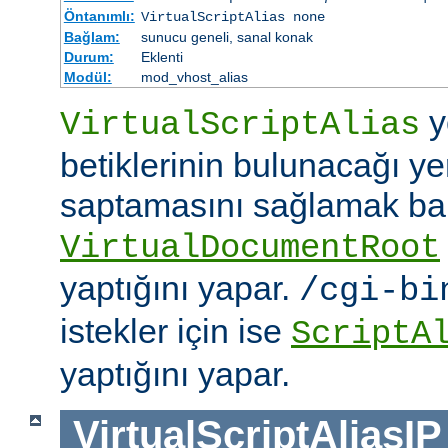
Öntanımlı:
VirtualScriptAlias none
Bağlam:
sunucu geneli, sanal konak
Durum:
Eklenti
Modül:
mod_vhost_alias
y
VirtualScriptAlias
betiklerinin bulunacağı ye
saptamasını sağlamak b
VirtualDocumentRoot
yaptığını yapar.
/cgi-bi
istekler için ise
ScriptA
yaptığını yapar.
VirtualScriptAliasIP