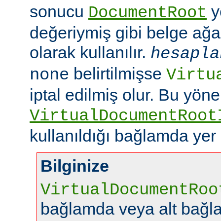
sonucu
y
DocumentRoot
değeriymiş gibi belge ağac
olarak kullanılır.
hesapla
belirtilmişse
none
Virtu
iptal edilmiş olur. Bu yön
VirtualDocumentRoot
kullanıldığı bağlamda yer
Bilginize
VirtualDocumentRoo
bağlamda veya alt bağl