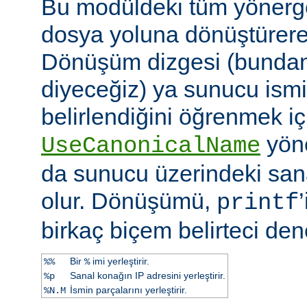
Bu modüldeki tüm yönergel
dosya yoluna dönüştürerek 
Dönüşüm dizgesi (bundan 
diyeceğiz) ya sunucu ismi
belirlendiğini öğrenmek iç
yöne
UseCanonicalName
da sunucu üzerindeki san
olur. Dönüşümü,
printf
birkaç biçem belirteci dene
Bir
imi yerleştirir.
%%
%
Sanal konağın IP adresini yerleştirir.
%p
İsmin parçalarını yerleştirir.
%N.M