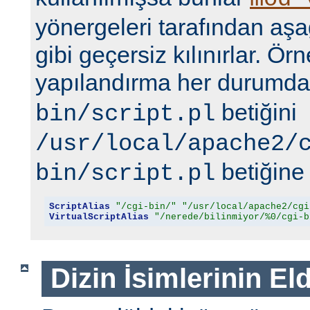
yönergeleri tarafından aşa
gibi geçersiz kılınırlar. Ör
yapılandırma her durumd
betiğini
bin/script.pl
/usr/local/apache2/
betiğine 
bin/script.pl
ScriptAlias
"/cgi-bin/"
"/usr/local/apache2/cgi
VirtualScriptAlias
"/nerede/bilinmiyor/%0/cgi-b
Dizin İsimlerinin El