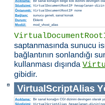
Açıklama:
Bir sanal konağın belge kök dizinini devingen ola
Sözdizimi:
VirtualDocumentRootIP
hesaplanan-dizin
Öntanımlı:
VirtualDocumentRootIP none
Bağlam:
sunucu geneli, sanal konak
Durum:
Eklenti
Modül:
mod_vhost_alias
VirtualDocumentRoot
saptanmasında sunucu is
bağlantının sonlandığı su
kullanması dışında
Virt
gibidir.
VirtualScriptAlias
Y
Açıklama:
Bir sanal konağın CGI dizinini devingen olarak ya
Sözdizimi:
VirtualScriptAlias
hesaplanan-dizin
|no