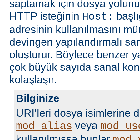
saptamak için dosya yolunu
HTTP isteğinin
başlı
Host:
adresinin kullanılmasını m
devingen yapılandırmalı sa
oluşturur. Böylece benzer 
çok büyük sayıda sanal kon
kolaşlaşır.
Bilginize
URI’leri dosya isimlerine 
veya
mod_alias
mod_us
kullanılmışsa bunlar
mod_