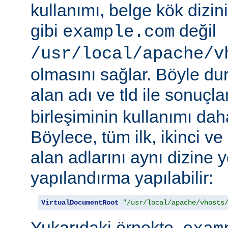
kullanımı, belge kök dizi
gibi
değil
example.com
/usr/local/apache/v
olmasını sağlar. Böyle d
alan adı ve tld ile sonuç
birleşiminin kullanımı daha 
Böylece, tüm ilk, ikinci v
alan adlarını aynı dizine 
yapılandırma yapılabilir:
VirtualDocumentRoot
"/usr/local/apache/vhosts
Yukarıdaki örnekte,