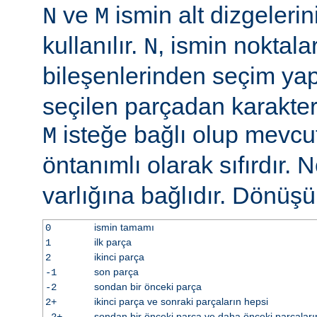
ve
ismin alt dizgelerin
N
M
kullanılır.
, ismin noktala
N
bileşenlerinden seçim y
seçilen parçadan karakter 
isteğe bağlı olup mevcu
M
öntanımlı olarak sıfırdır. 
varlığına bağlıdır. Dönüş
ismin tamamı
0
ilk parça
1
ikinci parça
2
son parça
-1
sondan bir önceki parça
-2
ikinci parça ve sonraki parçaların hepsi
2+
sondan bir önceki parça ve daha önceki parçaları
-2+