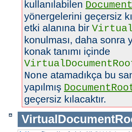
kullanılabilen
Documen
yönergelerini geçersiz k
etki alanına bir
Virtua
konulması, daha sonra y
konak tanımı içinde
VirtualDocumentRoo
atamadıkça bu san
None
yapılmış
DocumentRoo
geçersiz kılacaktır.
VirtualDocumentRo