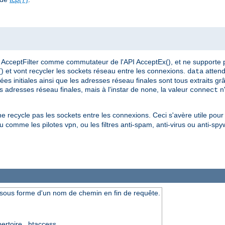
AcceptFilter comme commutateur de l'API AcceptEx(), et ne supporte 
() et vont recycler les sockets réseau entre les connexions.
attend
data
s initiales ainsi que les adresses réseau finales sont tous extraits gr
les adresses réseau finales, mais à l'instar de
, la valeur
n'
none
connect
 ne recycle pas les sockets entre les connexions. Ceci s'avère utile pour 
 comme les pilotes vpn, ou les filtres anti-spam, anti-virus ou anti-spy
 sous forme d'un nom de chemin en fin de requête.
pertoire, .htaccess