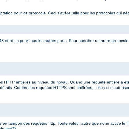
eptation pour ce protocole. Ceci s'avère utile pour les protocoles qui né
443 et
pour tous les autres ports. Pour spécifier un autre protocole 
http
 HTTP entières au niveau du noyau. Quand une requête entière a été 
détails. Comme les requêtes HTTPS sont chiffrées, celles-ci n'autorisent
e en tampon des requêtes http. Toute valeur autre que
active le fi
none
 de
tcp(7)
.