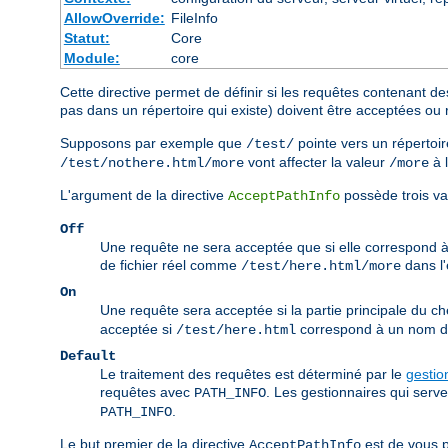
AllowOverride:
FileInfo
Statut:
Core
Module:
core
Cette directive permet de définir si les requêtes contenant de
pas dans un répertoire qui existe) doivent être acceptées ou 
Supposons par exemple que
pointe vers un répertoir
/test/
vont affecter la valeur
à 
/test/nothere.html/more
/more
L'argument de la directive
possède trois va
AcceptPathInfo
Off
Une requête ne sera acceptée que si elle correspond 
de fichier réel comme
dans l
/test/here.html/more
On
Une requête sera acceptée si la partie principale du c
acceptée si
correspond à un nom de 
/test/here.html
Default
Le traitement des requêtes est déterminé par le
gestio
requêtes avec
. Les gestionnaires qui serv
PATH_INFO
.
PATH_INFO
Le but premier de la directive
est de vous p
AcceptPathInfo