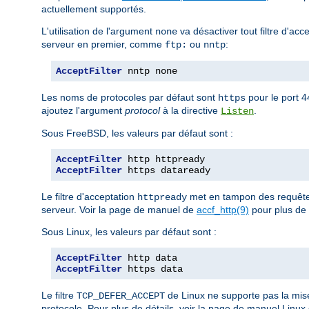
actuellement supportés.
L'utilisation de l'argument
va désactiver tout filtre d'acc
none
serveur en premier, comme
ou
:
ftp:
nntp
AcceptFilter
 nntp none
Les noms de protocoles par défaut sont
pour le port 
https
ajoutez l'argument
protocol
à la directive
.
Listen
Sous FreeBSD, les valeurs par défaut sont :
AcceptFilter
AcceptFilter
 https dataready
Le filtre d'acceptation
met en tampon des requêtes
httpready
serveur. Voir la page de manuel de
accf_http(9)
pour plus de 
Sous Linux, les valeurs par défaut sont :
AcceptFilter
AcceptFilter
 https data
Le filtre
de Linux ne supporte pas la mis
TCP_DEFER_ACCEPT
protocole. Pour plus de détails, voir la page de manuel Linux