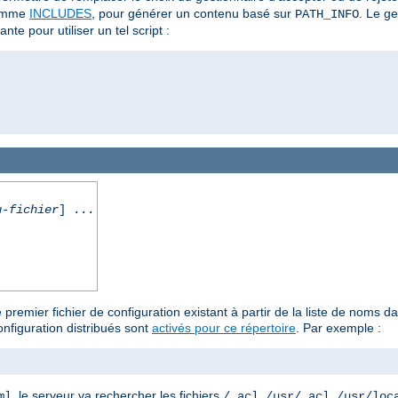
omme
INCLUDES
, pour générer un contenu basé sur
. Le g
PATH_INFO
nte pour utiliser un tel script :
u-fichier
] ...
 premier fichier de configuration existant à partir de la liste de noms
nfiguration distribués sont
activés pour ce répertoire
. Par exemple :
, le serveur va rechercher les fichiers
,
,
ml
/.acl
/usr/.acl
/usr/loc