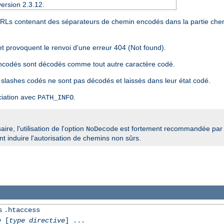
ersion 2.3.12.
 URLs contenant des séparateurs de chemin encodés dans la partie che
et provoquent le renvoi d'une erreur 404 (Not found).
encodés sont décodés comme tout autre caractère codé.
 slashes codés ne sont pas décodés et laissés dans leur état codé.
ciation avec
.
PATH_INFO
re, l'utilisation de l'option
est fortement recommandée par 
NoDecode
 induire l'autorisation de chemins non sûrs.
rs
.htaccess
e
[
type directive
] ...