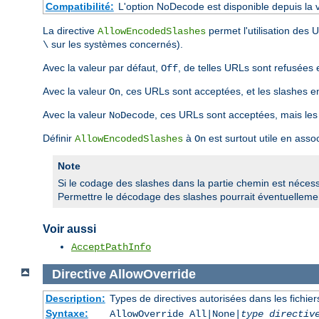
Compatibilité:
L'option NoDecode est disponible depuis la v
La directive
permet l'utilisation des
AllowEncodedSlashes
sur les systèmes concernés).
\
Avec la valeur par défaut,
, de telles URLs sont refusées 
Off
Avec la valeur
, ces URLs sont acceptées, et les slashes 
On
Avec la valeur
, ces URLs sont acceptées, mais les
NoDecode
Définir
à
est surtout utile en asso
AllowEncodedSlashes
On
Note
Si le codage des slashes dans la partie chemin est nécessai
Permettre le décodage des slashes pourrait éventuellement
Voir aussi
AcceptPathInfo
Directive
AllowOverride
Description:
Types de directives autorisées dans les fichie
Syntaxe:
AllowOverride All|None|
type directiv