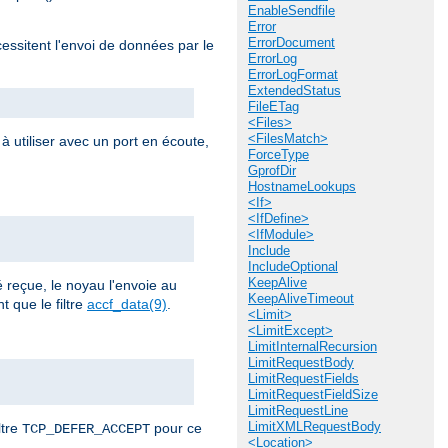
EnableSendfile
Error
ErrorDocument
cessitent l'envoi de données par le
ErrorLog
ErrorLogFormat
ExtendedStatus
FileETag
<Files>
<FilesMatch>
à utiliser avec un port en écoute,
ForceType
GprofDir
HostnameLookups
<If>
<IfDefine>
<IfModule>
Include
IncludeOptional
KeepAlive
reçue, le noyau l'envoie au
KeepAliveTimeout
 que le filtre
accf_data(9)
.
<Limit>
<LimitExcept>
LimitInternalRecursion
LimitRequestBody
LimitRequestFields
LimitRequestFieldSize
LimitRequestLine
LimitXMLRequestBody
ltre
pour ce
TCP_DEFER_ACCEPT
<Location>