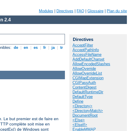
Modules
|
Directives
|
FAQ
|
Glossaire
|
Plan du site
n 2.4
Directives
AcceptFilter
nibles:
de
|
en
|
es
|
fr
|
ja
|
tr
AcceptPathInfo
AccessFileName
AddDefaultCharset
AllowEncodedSlashes
AllowOverride
AllowOverrideList
CGIMapExtension
CGIPassAuth
ContentDigest
DefaultRuntimeDir
DefaultType
Define
<Directory>
<DirectoryMatch>
DocumentRoot
n. Le but premier est de faire en
<Else>
HTTP complète soit mise en
<ElseIf>
AcceptEx() de Windows sont
EnableMMAP