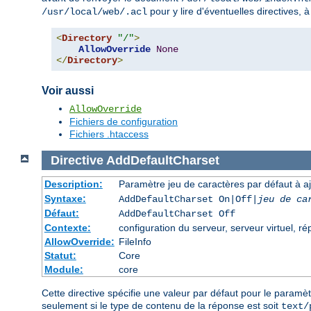
pour y lire d'éventuelles directives, 
/usr/local/web/.acl
<
Directory
"/"
>
AllowOverride
None
</
Directory
>
Voir aussi
AllowOverride
Fichiers de configuration
Fichiers .htaccess
Directive
AddDefaultCharset
Description:
Paramètre jeu de caractères par défaut à a
Syntaxe:
AddDefaultCharset On|Off|
jeu de ca
Défaut:
AddDefaultCharset Off
Contexte:
configuration du serveur, serveur virtuel, ré
AllowOverride:
FileInfo
Statut:
Core
Module:
core
Cette directive spécifie une valeur par défaut pour le paramè
seulement si le type de contenu de la réponse est soit
text/