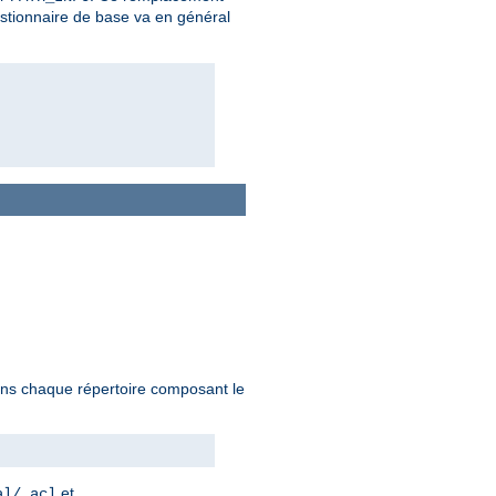
estionnaire de base va en général
 dans chaque répertoire composant le
et
al/.acl