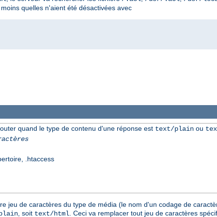
à moins quelles n'aient été désactivées avec
jouter quand le type de contenu d'une réponse est
ou
text/plain
tex
ractères
pertoire, .htaccess
tre jeu de caractères du type de média (le nom d'un codage de caractèr
, soit
. Ceci va remplacer tout jeu de caractères spéci
plain
text/html