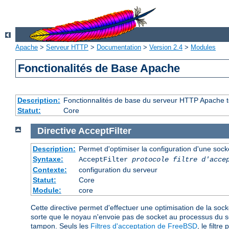
Apache
>
Serveur HTTP
>
Documentation
>
Version 2.4
>
Modules
Fonctionalités de Base Apache
Description:
Fonctionnalités de base du serveur HTTP Apache t
Statut:
Core
Directive
AcceptFilter
Description:
Permet d'optimiser la configuration d'une sock
Syntaxe:
AcceptFilter
protocole
filtre d'acce
Contexte:
configuration du serveur
Statut:
Core
Module:
core
Cette directive permet d'effectuer une optimisation de la sock
sorte que le noyau n'envoie pas de socket au processus du 
tampon. Seuls les
Filtres d'acceptation de FreeBSD
, le filtre