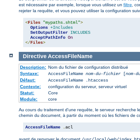
est nécessaire par exemple, lorsque vous utilisez un
filtre
, c
rejeter la requête, et vous pouvez utiliser la configuration suiva
<
Files
"mypaths.shtml"
>
Options
+Includes
SetOutputFilter
INCLUDES
AcceptPathInfo
On
</
Files
>
Directive
AccessFileName
Description:
Nom du fichier de configuration distribué
Syntaxe:
AccessFileName
nom-du-fichier
[
nom-d
Défaut:
AccessFileName .htaccess
Contexte:
configuration du serveur, serveur virtuel
Statut:
Core
Module:
core
Au cours du traitement d'une requête, le serveur recherche le
chemin du document, à partir du moment où les fichiers de co
AccessFileName
.
acl
avant de renvoyer le document
/usr/local/web/index.ht