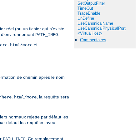
SetOutputFilter
TimeOut
TraceEnable
UnDefine
UseCanonicalName
UseCanonicalPhysicalPort
r réel (ou un fichier qui n'existe
<VirtualHost>
le d'environnement
.
PATH_INFO
Commentaires
et
ere.html/more
formation de chemin après le nom
, la requête sera
/here.html/more
iers normaux rejette par défaut les
par défaut les requêtes avec
er
. Ce remplacement
PATH_INFO