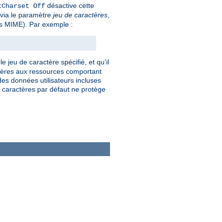
désactive cette
tCharset Off
e via le paramètre
jeu de caractères
,
pes MIME). Par exemple :
e jeu de caractère spécifié, et qu'il
actères aux ressources comportant
es données utilisateurs incluses
de caractères par défaut ne protège