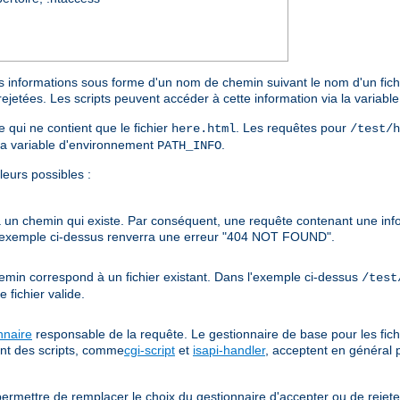
s informations sous forme d'un nom de chemin suivant le nom d'un fichie
rejetées. Les scripts peuvent accéder à cette information via la variab
e qui ne contient que le fichier
. Les requêtes pour
here.html
/test/h
la variable d'environnement
.
PATH_INFO
leurs possibles :
à un chemin qui existe. Par conséquent, une requête contenant une in
'exemple ci-dessus renverra une erreur "404 NOT FOUND".
hemin correspond à un fichier existant. Dans l'exemple ci-dessus
/test
fichier valide.
nnaire
responsable de la requête. Le gestionnaire de base pour les fich
ent des scripts, comme
cgi-script
et
isapi-handler
, acceptent en général 
ermettre de remplacer le choix du gestionnaire d'accepter ou de rejet