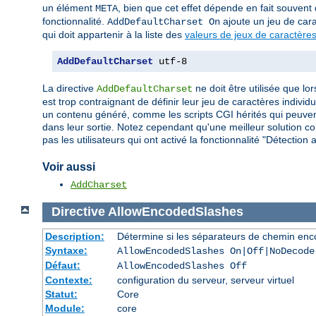
un élément
, bien que cet effet dépende en fait souvent d
META
fonctionnalité.
ajoute un jeu de car
AddDefaultCharset On
qui doit appartenir à la liste des
valeurs de jeux de caractères
AddDefaultCharset
 utf-8
La directive
ne doit être utilisée que lo
AddDefaultCharset
est trop contraignant de définir leur jeu de caractères indiv
un contenu généré, comme les scripts CGI hérités qui peuvent
dans leur sortie. Notez cependant qu'une meilleur solution con
pas les utilisateurs qui ont activé la fonctionnalité "Détecti
Voir aussi
AddCharset
Directive
AllowEncodedSlashes
Description:
Détermine si les séparateurs de chemin enco
Syntaxe:
AllowEncodedSlashes On|Off|NoDecode
Défaut:
AllowEncodedSlashes Off
Contexte:
configuration du serveur, serveur virtuel
Statut:
Core
Module:
core