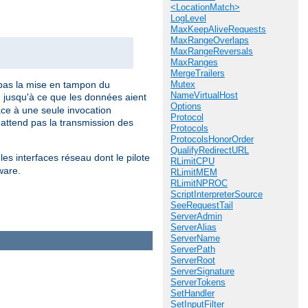
<LocationMatch>
LogLevel
MaxKeepAliveRequests
MaxRangeOverlaps
MaxRangeReversals
MaxRanges
MergeTrailers
pas la mise en tampon du
Mutex
NameVirtualHost
 jusqu'à ce que les données aient
Options
âce à une seule invocation
Protocol
attend pas la transmission des
Protocols
ProtocolsHonorOrder
QualifyRedirectURL
les interfaces réseau dont le pilote
RLimitCPU
ware.
RLimitMEM
RLimitNPROC
ScriptInterpreterSource
SeeRequestTail
ServerAdmin
ServerAlias
ServerName
ServerPath
ServerRoot
ServerSignature
ServerTokens
SetHandler
SetInputFilter