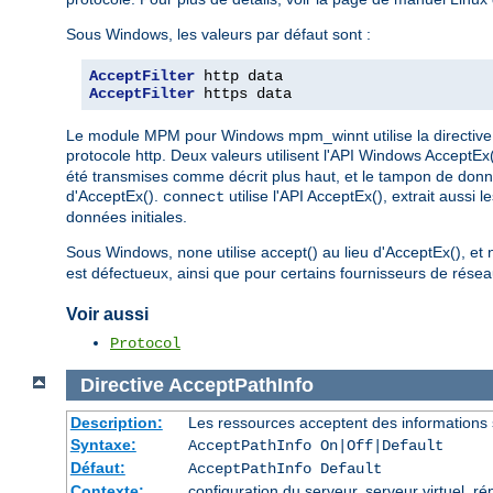
Sous Windows, les valeurs par défaut sont :
AcceptFilter
AcceptFilter
 https data
Le module MPM pour Windows mpm_winnt utilise la directive 
protocole http. Deux valeurs utilisent l'API Windows AcceptEx
été transmises comme décrit plus haut, et le tampon de donnée
d'AcceptEx().
utilise l'API AcceptEx(), extrait aussi 
connect
données initiales.
Sous Windows,
utilise accept() au lieu d'AcceptEx(), et
none
est défectueux, ainsi que pour certains fournisseurs de réseau
Voir aussi
Protocol
Directive
AcceptPathInfo
Description:
Les ressources acceptent des informations
Syntaxe:
AcceptPathInfo On|Off|Default
Défaut:
AcceptPathInfo Default
Contexte:
configuration du serveur, serveur virtuel, ré