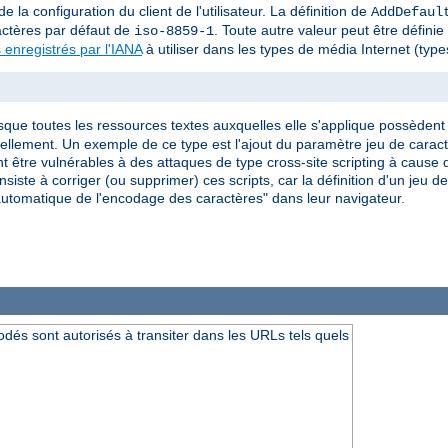
e la configuration du client de l'utilisateur. La définition de
AddDefaul
actères par défaut de
. Toute autre valeur peut être défini
iso-8859-1
 enregistrés par l'IANA
à utiliser dans les types de média Internet (ty
rsque toutes les ressources textes auxquelles elle s'applique possèdent l
iduellement. Un exemple de ce type est l'ajout du paramètre jeu de car
 être vulnérables à des attaques de type cross-site scripting à cause d
siste à corriger (ou supprimer) ces scripts, car la définition d'un jeu 
on automatique de l'encodage des caractères" dans leur navigateur.
dés sont autorisés à transiter dans les URLs tels quels