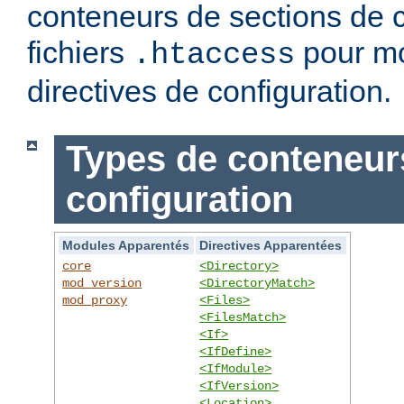
conteneurs de sections de c
fichiers
pour mo
.htaccess
directives de configuration.
Types de conteneur
configuration
Modules Apparentés
Directives Apparentées
core
<Directory>
mod_version
<DirectoryMatch>
mod_proxy
<Files>
<FilesMatch>
<If>
<IfDefine>
<IfModule>
<IfVersion>
<Location>