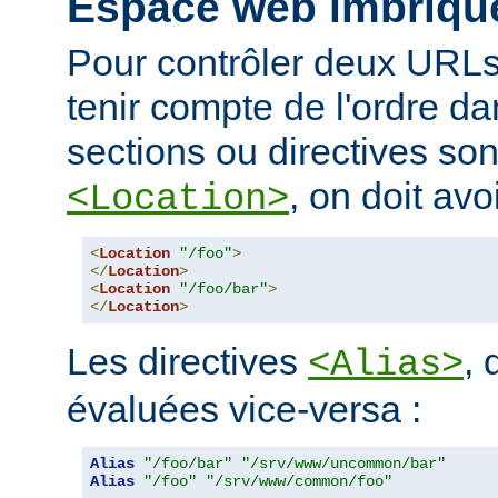
Espace web imbriqu
Pour contrôler deux URLs
tenir compte de l'ordre da
sections ou directives so
, on doit avoi
<Location>
<
Location
"/foo"
>
</
Location
>
<
Location
"/foo/bar"
>
</
Location
>
Les directives
, 
<Alias>
évaluées vice-versa :
Alias
"/foo/bar"
"/srv/www/uncommon/bar"
Alias
"/foo"
"/srv/www/common/foo"