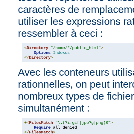
caractères de remplacem
utiliser les expressions ra
ressembler à ceci :
<
Directory
"/home/*/public_html"
>
Options
Indexes
</
Directory
>
Avec les conteneurs utili
rationnelles, on peut inter
nombreux types de fichie
simultanément :
+<
FilesMatch
"\.(?i:gif|jpe?g|png)$"
>
Require
</
FilesMatch
>