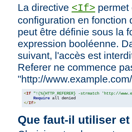
La directive
permet d
<If>
configuration en fonction 
peut être définie sous la 
expression booléenne. D
suivant, l'accès est interd
Referer ne commence pa
"http://www.example.com/
<
If
"!(%{HTTP_REFERER} -strmatch 'http://www.
Require
</
If
>
Que faut-il utiliser e