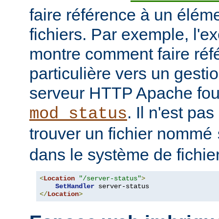
faire référence à un élé
fichiers. Par exemple, l'e
montre comment faire ré
particulière vers un gesti
serveur HTTP Apache four
. Il n'est pa
mod_status
trouver un fichier nommé
dans le système de fichie
<
Location
"/server-status"
>
SetHandler
</
Location
>