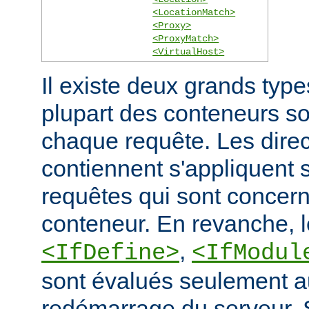
<LocationMatch>
<Proxy>
<ProxyMatch>
<VirtualHost>
Il existe deux grands typ
plupart des conteneurs s
chaque requête. Les direct
contiennent s'appliquent
requêtes qui sont concern
conteneur. En revanche, 
,
<IfDefine>
<IfModul
sont évalués seulement a
redémarrage du serveur. S