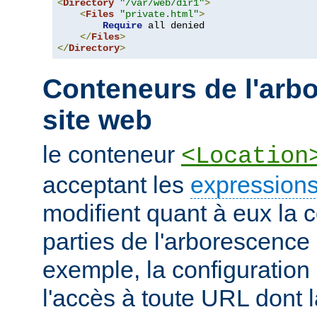
<
Directory
"/var/web/dir1"
>
<
Files
"private.html"
>
Require
 all denied

</
Files
>
</
Directory
>
Conteneurs de l'arb
site web
le conteneur
<Location
acceptant les
expressions
modifient quant à eux la c
parties de l'arborescence
exemple, la configuration 
l'accès à toute URL dont 