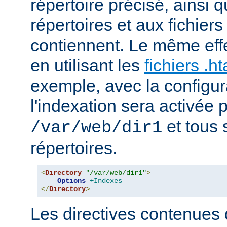
répertoire précisé, ainsi 
répertoires et aux fichier
contiennent. Le même effe
en utilisant les
fichiers .h
exemple, avec la configur
l'indexation sera activée p
et tous 
/var/web/dir1
répertoires.
<
Directory
"/var/web/dir1"
>
Options
+Indexes
</
Directory
>
Les directives contenues