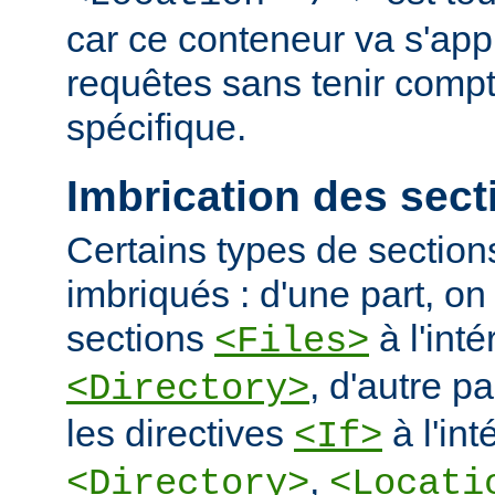
car ce conteneur va s'appl
requêtes sans tenir comp
spécifique.
Imbrication des sect
Certains types de section
imbriqués : d'une part, on 
sections
à l'int
<Files>
, d'autre pa
<Directory>
les directives
à l'int
<If>
,
<Directory>
<Locati