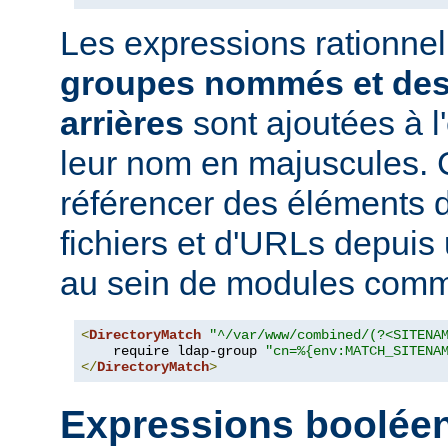
Les expressions rationne
groupes nommés et des
arrières
sont ajoutées à 
leur nom en majuscules. 
référencer des éléments 
fichiers et d'URLs depuis
au sein de modules co
<
DirectoryMatch
"^/var/www/combined/(?<SITENA
    require ldap-group 
"cn=%{env:MATCH_SITENA
</
DirectoryMatch
>
Expressions boolée