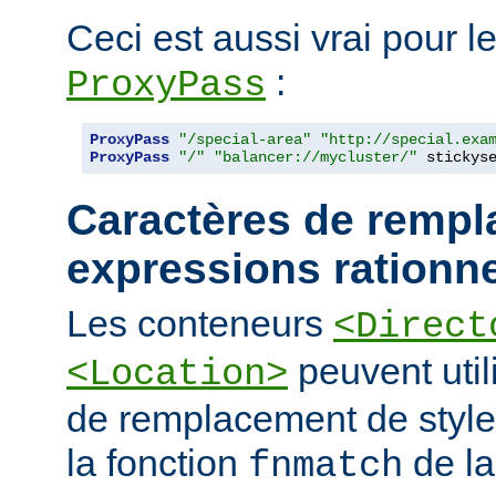
Ceci est aussi vrai pour le
:
ProxyPass
ProxyPass
"/special-area"
"http://special.exa
ProxyPass
"/"
"balancer://mycluster/"
 stickys
Caractères de rempl
expressions rationne
Les conteneurs
<Direct
peuvent util
<Location>
de remplacement de styl
la fonction
de la
fnmatch