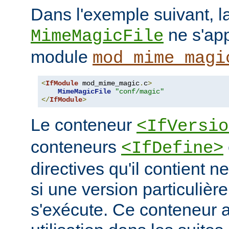
Dans l'exemple suivant, la
ne s'app
MimeMagicFile
module
mod_mime_magi
<
IfModule
 mod_mime_magic
.
c
>
MimeMagicFile
"conf/magic"
</
IfModule
>
Le conteneur
<IfVersio
conteneurs
<IfDefine>
directives qu'il contient n
si une version particulièr
s'exécute. Ce conteneur 