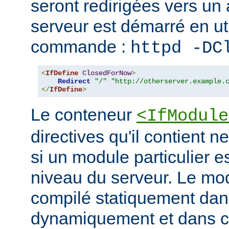
seront redirigées vers un a
serveur est démarré en uti
commande :
httpd -DC
<
IfDefine
ClosedForNow
>
Redirect
"/"
"http://otherserver.example.
</
IfDefine
>
Le conteneur
<IfModule
directives qu'il contient n
si un module particulier e
niveau du serveur. Le modu
compilé statiquement dans
dynamiquement et dans ce