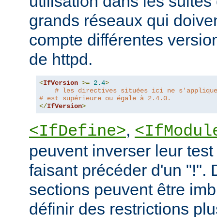
utilisation dans les suites 
grands réseaux qui doive
compte différentes version
de httpd.
<
IfVersion
>=
2.4
>
# les directives situées ici ne s'appliqu
# est supérieure ou égale à 2.4.0.
</
IfVersion
>
,
<IfDefine>
<IfModul
peuvent inverser leur test
faisant précéder d'un "!".
sections peuvent être imb
définir des restrictions p