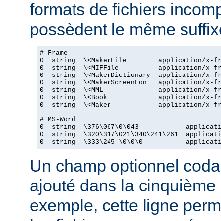
formats de fichiers incomp
possèdent le même suffix
# Frame

0  string  \<MakerFile        application/x-fr
0  string  \<MIFFile          application/x-fr
0  string  \<MakerDictionary  application/x-fr
0  string  \<MakerScreenFon   application/x-fr
0  string  \<MML              application/x-fr
0  string  \<Book             application/x-fr
0  string  \<Maker            application/x-fr
# MS-Word

0  string  \376\067\0\043            applicati
0  string  \320\317\021\340\241\261  applicati
0  string  \333\245-\0\0\0           applicat
Un champ optionnel coda
ajouté dans la cinquième
exemple, cette ligne perm