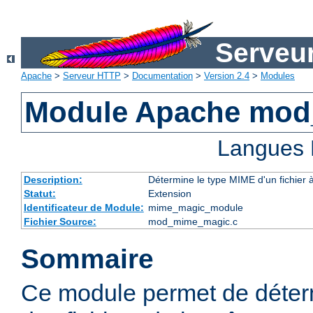
Serveu
Apache
>
Serveur HTTP
>
Documentation
>
Version 2.4
>
Modules
Module Apache mo
Langues 
Description:
Détermine le type MIME d'un fichier 
Statut:
Extension
Identificateur de Module:
mime_magic_module
Fichier Source:
mod_mime_magic.c
Sommaire
Ce module permet de déter