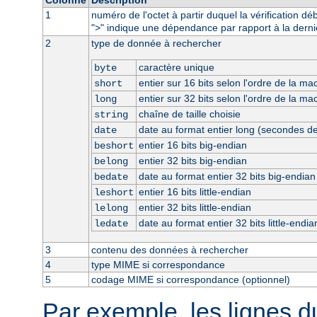
1
numéro de l'octet à partir duquel la vérification dé
"
" indique une dépendance par rapport à la derni
>
2
type de donnée à rechercher
caractère unique
byte
entier sur 16 bits selon l'ordre de la ma
short
entier sur 32 bits selon l'ordre de la ma
long
chaîne de taille choisie
string
date au format entier long (secondes d
date
entier 16 bits big-endian
beshort
entier 32 bits big-endian
belong
date au format entier 32 bits big-endian
bedate
entier 16 bits little-endian
leshort
entier 32 bits little-endian
lelong
date au format entier 32 bits little-endia
ledate
3
contenu des données à rechercher
4
type MIME si correspondance
5
codage MIME si correspondance (optionnel)
Par exemple, les lignes d