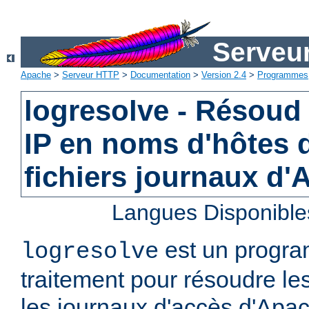
Serveu
Apache
>
Serveur HTTP
>
Documentation
>
Version 2.4
>
Programmes
logresolve - Résoud
IP en noms d'hôtes 
fichiers journaux d
Langues Disponible
est un progra
logresolve
traitement pour résoudre le
les journaux d'accès d'Apa