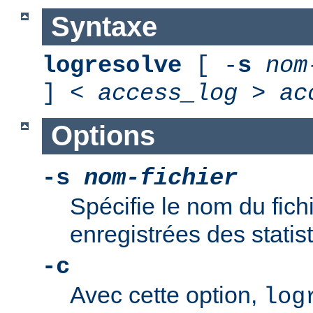
Syntaxe
logresolve
[ -
s
nom
] <
access_log
>
ac
Options
-s
nom-fichier
Spécifie le nom du fich
enregistrées des statis
-c
Avec cette option,
log