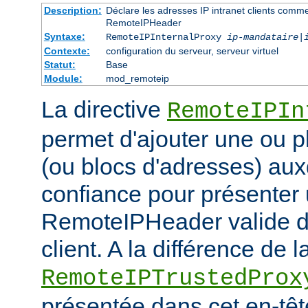
Description:
Déclare les adresses IP intranet clients comm
RemoteIPHeader
Syntaxe:
RemoteIPInternalProxy
ip-mandataire
|
Contexte:
configuration du serveur, serveur virtuel
Statut:
Base
Module:
mod_remoteip
La directive
RemoteIPIn
permet d'ajouter une ou p
(ou blocs d'adresses) aux
confiance pour présenter 
RemoteIPHeader valide de
client. A la différence de l
RemoteIPTrustedProx
présentée dans cet en-têt