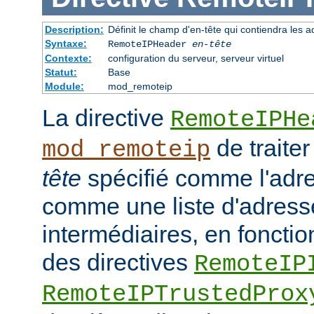
Description:
Définit le champ d'en-tête qui contiendra les a
Syntaxe:
RemoteIPHeader
en-tête
Contexte:
configuration du serveur, serveur virtuel
Statut:
Base
Module:
mod_remoteip
La directive
RemoteIPHe
de traiter
mod_remoteip
tête
spécifié comme l'adre
comme une liste d'adresse
intermédiaires, en fonctio
des directives
RemoteIP
RemoteIPTrustedProx