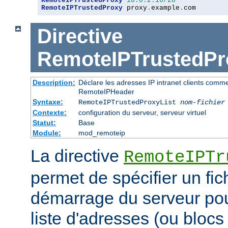
RemoteIPTrustedProxy
10.0
.
2.16
/
28
RemoteIPTrustedProxy
 proxy
.
example
.
com
Directive
RemoteIPTrustedPr
Description:
Déclare les adresses IP intranet clients comm
RemoteIPHeader
Syntaxe:
RemoteIPTrustedProxyList
nom-fichier
Contexte:
configuration du serveur, serveur virtuel
Statut:
Base
Module:
mod_remoteip
La directive
RemoteIPTr
permet de spécifier un fic
démarrage du serveur pou
liste d'adresses (ou blocs