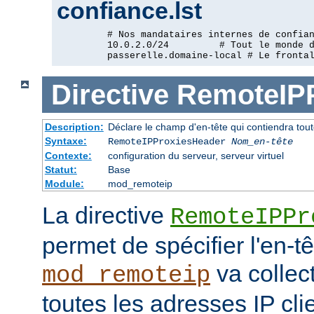
confiance.lst
         # Nos mandataires internes de confian
         10.0.2.0/24         # Tout le monde d
         passerelle.domaine-local # Le fronta
Directive
RemoteIP
Description:
Déclare le champ d'en-tête qui contiendra tout
Syntaxe:
RemoteIPProxiesHeader
Nom_en-tête
Contexte:
configuration du serveur, serveur virtuel
Statut:
Base
Module:
mod_remoteip
La directive
RemoteIPPr
permet de spécifier l'en-t
va collect
mod_remoteip
toutes les adresses IP cli