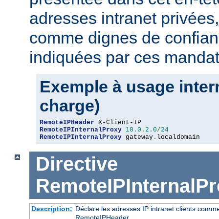
adresses intranet privées
comme dignes de confianc
indiquées par ces mandat
Exemple à usage intern
charge)
RemoteIPHeader
RemoteIPInternalProxy
10.0
.
2.0
/
24
RemoteIPInternalProxy
 gateway
.
localdomain
Directive
RemoteIPInternalPr
Description:
Déclare les adresses IP intranet clients comm
RemoteIPHeader