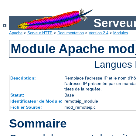
Serveu
Apache
>
Serveur HTTP
>
Documentation
>
Version 2.4
>
Modules
Module Apache mod
Langues 
Description:
Remplace l'adresse IP et le nom d'hô
l'adresse IP présentée par un mandata
têtes de la requête.
Statut:
Base
Identificateur de Module:
remoteip_module
Fichier Source:
mod_remoteip.c
Sommaire