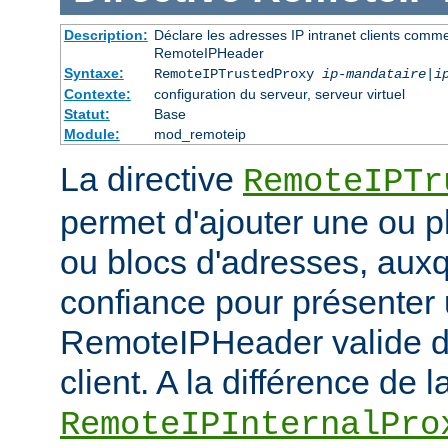
Description:
Déclare les adresses IP intranet clients comm
RemoteIPHeader
Syntaxe:
RemoteIPTrustedProxy
ip-mandataire
|
i
Contexte:
configuration du serveur, serveur virtuel
Statut:
Base
Module:
mod_remoteip
La directive
RemoteIPTr
permet d'ajouter une ou p
ou blocs d'adresses, auxq
confiance pour présenter 
RemoteIPHeader valide de
client. A la différence de l
RemoteIPInternalPro