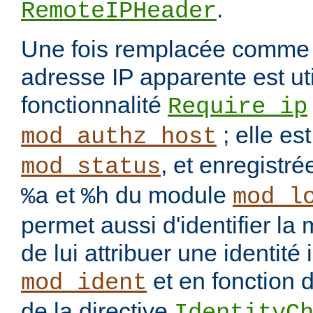
.
RemoteIPHeader
Une fois remplacée comme i
adresse IP apparente est uti
fonctionnalité
Require ip
; elle es
mod_authz_host
, et enregistré
mod_status
et
du module
%a
%h
mod_l
permet aussi d'identifier l
de lui attribuer une identité
et en fonction d
mod_ident
de la directive