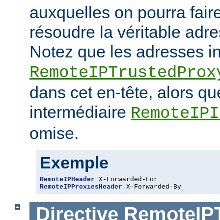
auxquelles on pourra fair
résoudre la véritable adre
Notez que les adresses i
RemoteIPTrustedProx
dans cet en-tête, alors q
intermédiaire
RemoteIPI
omise.
Exemple
RemoteIPHeader
RemoteIPProxiesHeader
 X-Forwarded-By
Directive
RemoteIP