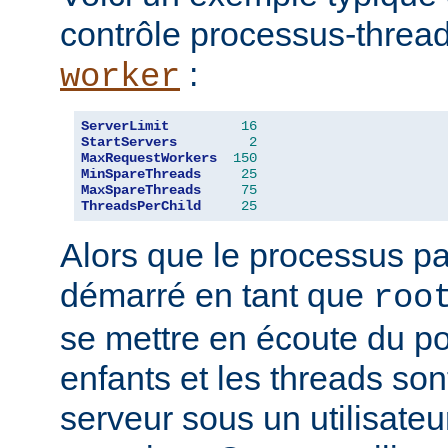
contrôle processus-threa
:
worker
ServerLimit
16
StartServers
2
MaxRequestWorkers
150
MinSpareThreads
25
MaxSpareThreads
75
ThreadsPerChild
25
Alors que le processus pa
démarré en tant que
roo
se mettre en écoute du po
enfants et les threads son
serveur sous un utilisateu