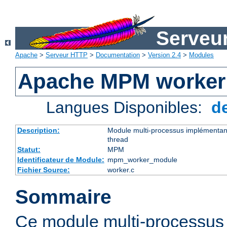
Serveu
Apache
>
Serveur HTTP
>
Documentation
>
Version 2.4
>
Modules
Apache MPM worker
Langues Disponibles:
d
Description:
Module multi-processus implémentant
thread
Statut:
MPM
Identificateur de Module:
mpm_worker_module
Fichier Source:
worker.c
Sommaire
Ce module multi-processu