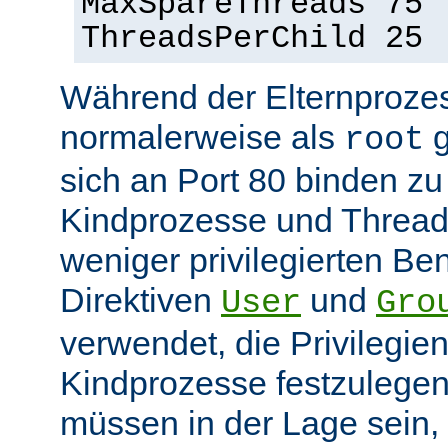
MaxSpareThreads 75
ThreadsPerChild 25
Während der Elternprozes
normalerweise als
g
root
sich an Port 80 binden z
Kindprozesse und Thread
weniger privilegierten Ben
Direktiven
und
User
Gro
verwendet, die Privilegie
Kindprozesse festzulegen
müssen in der Lage sein, 