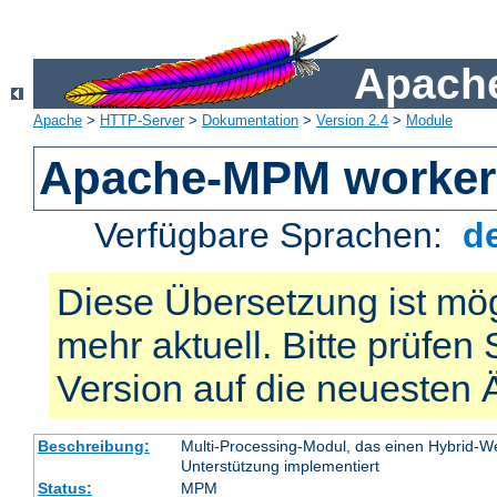
Apache
Apache
>
HTTP-Server
>
Dokumentation
>
Version 2.4
>
Module
Apache-MPM worker
Verfügbare Sprachen:
d
Diese Übersetzung ist mög
mehr aktuell. Bitte prüfen 
Version auf die neuesten
Beschreibung:
Multi-Processing-Modul, das einen Hybrid-We
Unterstützung implementiert
Status:
MPM