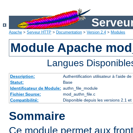
Serveu
Apache
>
Serveur HTTP
>
Documentation
>
Version 2.4
>
Modules
Module Apache mod_
Langues Disponible
Description:
Authentification utilisateur à l'aide de 
Statut:
Base
Identificateur de Module:
authn_file_module
Fichier Source:
mod_authn_file.c
Compatibilité:
Disponible depuis les versions 2.1 e
Sommaire
Ce module permet aux fron