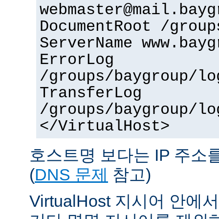
webmaster@mail.bayg
DocumentRoot /group
ServerName www.bayg
ErrorLog
/groups/baygroup/lo
TransferLog
/groups/baygroup/lo
</VirtualHost>
호스트명 보다는 IP 주소
(
DNS 문제
참고)
VirtualHost 지시어 