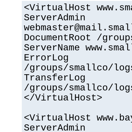
<VirtualHost www.sm
ServerAdmin
webmaster@mail.smal
DocumentRoot /group
ServerName www.smal
ErrorLog
/groups/smallco/log
TransferLog
/groups/smallco/log
</VirtualHost>
<VirtualHost www.ba
ServerAdmin