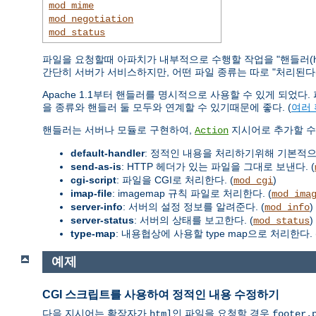
mod_mime
mod_negotiation
mod_status
파일을 요청할때 아파치가 내부적으로 수행할 작업을 "핸들러(ha
간단히 서버가 서비스하지만, 어떤 파일 종류는 따로 "처리된다(han
Apache 1.1부터 핸들러를 명시적으로 사용할 수 있게 되었
을 종류와 핸들러 둘 모두와 연계할 수 있기때문에 좋다. (
여러
핸들러는 서버나 모듈로 구현하여,
지시어로 추가할 수 
Action
default-handler
: 정적인 내용을 처리하기위해 기본적
send-as-is
: HTTP 헤더가 있는 파일을 그대로 보낸다. (
cgi-script
: 파일을 CGI로 처리한다. (
)
mod_cgi
imap-file
: imagemap 규칙 파일로 처리한다. (
mod_ima
server-info
: 서버의 설정 정보를 알려준다. (
)
mod_info
server-status
: 서버의 상태를 보고한다. (
)
mod_status
type-map
: 내용협상에 사용할 type map으로 처리한다. 
예제
CGI 스크립트를 사용하여 정적인 내용 수정하기
다음 지시어는 확장자가
인 파일을 요청할 경우
html
footer.