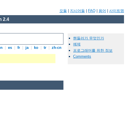
모듈
|
지시어들
|
FAQ
|
용어
|
사이트맵
 2.4
핸들러가 무엇인가
예제
en
|
es
|
fr
|
ja
|
ko
|
tr
|
zh-cn
프로그래머를 위한 정보
Comments