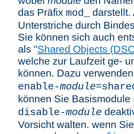
wobei
module
den Namen
das Präfix
darstellt
mod_
Unterstriche durch Bindes
Sie können sich auch en
als "
Shared Objects (DSO
welche zur Laufzeit ge- 
können. Dazu verwenden 
enable-
module
=share
können Sie Basismodule 
deakti
disable-
module
Vorsicht walten. wenn Si