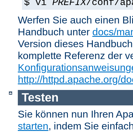
$ vi
PREFIX
/conf/ap
Werfen Sie auch einen Bl
Handbuch unter
docs/man
Version dieses Handbuch
komplette Referenz der v
Konfigurationsanweisung
http://httpd.apache.org/do
Testen
Sie können nun Ihren Ap
starten
, indem Sie einfac