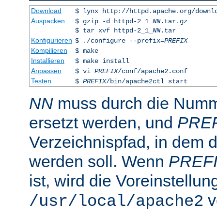
Download
$ lynx http://httpd.apache.org/downl
Auspacken
$ gzip -d httpd-2_1_
NN
.tar.gz
$ tar xvf httpd-2_1_
NN
.tar
Konfigurieren
$ ./configure --prefix=
PREFIX
Kompilieren
$ make
Installieren
$ make install
Anpassen
$ vi
PREFIX
/conf/apache2.conf
Testen
$
PREFIX
/bin/apache2ctl start
NN
muss durch die Numme
ersetzt werden, und
PRE
Verzeichnispfad, in dem de
werden soll. Wenn
PREF
ist, wird die Voreinstellun
v
/usr/local/apache2