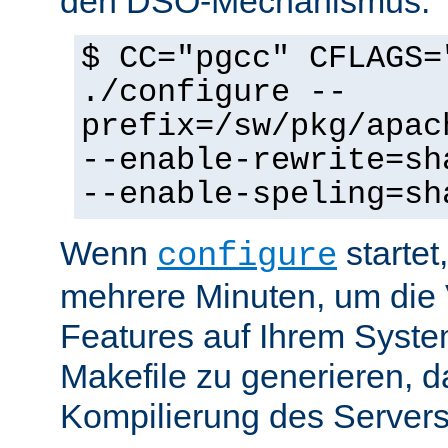
den DSO-Mechanismus:
$ CC="pgcc" CFLAGS=
./configure --
prefix=/sw/pkg/apac
--enable-rewrite=sh
--enable-speling=sh
Wenn
startet
configure
mehrere Minuten, um die 
Features auf Ihrem Syste
Makefile zu generieren, d
Kompilierung des Servers