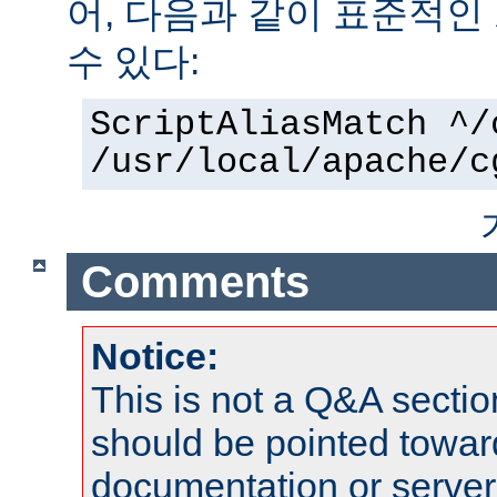
어, 다음과 같이 표준적인
수 있다:
ScriptAliasMatch ^/
/usr/local/apache/c
Comments
Notice:
This is not a Q&A sect
should be pointed towar
documentation or serve