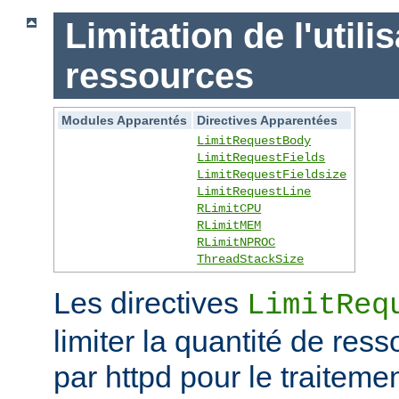
Limitation de l'utili
ressources
Modules Apparentés
Directives Apparentées
LimitRequestBody
LimitRequestFields
LimitRequestFieldsize
LimitRequestLine
RLimitCPU
RLimitMEM
RLimitNPROC
ThreadStackSize
Les directives
LimitReq
limiter la quantité de r
par httpd pour le traitem