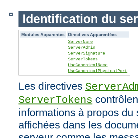
Identification du se
Modules Apparentés
Directives Apparentées
ServerName
ServerAdmin
ServerSignature
ServerTokens
UseCanonicalName
UseCanonicalPhysicalPort
Les directives
ServerAd
contrôlen
ServerTokens
informations à propos du 
affichées dans les docum
serveur comme les messag