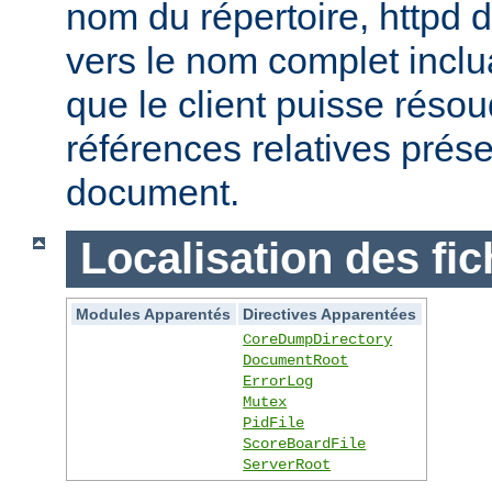
nom du répertoire, httpd do
vers le nom complet inclua
que le client puisse réso
références relatives prés
document.
Localisation des fic
Modules Apparentés
Directives Apparentées
CoreDumpDirectory
DocumentRoot
ErrorLog
Mutex
PidFile
ScoreBoardFile
ServerRoot