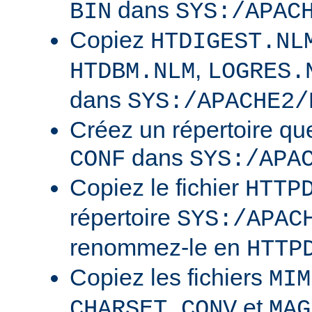
dans
BIN
SYS:/APAC
Copiez
HTDIGEST.NL
,
HTDBM.NLM
LOGRES.
dans
SYS:/APACHE2/
Créez un répertoire qu
dans
CONF
SYS:/APA
Copiez le fichier
HTTP
répertoire
SYS:/APAC
renommez-le en
HTTP
Copiez les fichiers
MIM
et
CHARSET.CONV
MAG