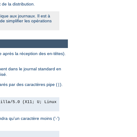
de la distribution.
que aux journaux. Il est à
e simplifier les opérations
e après la réception des en-têtes).
rement dans le journal standard en
lisé.
éparés par des caractères pipe (
).
|
zilla/5.0 (X11; U; Linux
ndra qu'un caractère moins ('-')