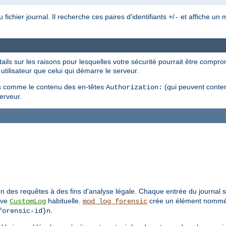
chier journal. Il recherche ces paires d'identifiants
/
et affiche un m
+
-
ils sur les raisons pour lesquelles votre sécurité pourrait être comprom
 utilisateur que celui qui démarre le serveur.
es comme le contenu des en-têtes
(qui peuvent conten
Authorization:
serveur.
on des requêtes à des fins d'analyse légale. Chaque entrée du journal se
tive
habituelle.
crée un élément nomm
CustomLog
mod_log_forensic
.
forensic-id}n