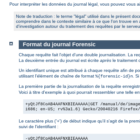
Pour interpréter les données du journal légal, vous pouvez vous a
Note de traduction : le terme "légal" utilisé dans le présent 
comprendre dans le contexte similaire à ce que l'on trouve en a
d'investigation autour du traitement des requêtes par le serveu
Format du journal Forensic
Chaque requête fait l'objet d'une double journalisation. La re
La deuxième entrée du journal est écrite
après
le traitement 
Un identifiant unique est attribué à chaque requête afin de pouv
utilisant l'élément de chaîne de format
. S
%{forensic-id}n
La première partie de la journalisation de la requête enregistre
Voici à titre d'exemple à quoi pourrait ressembler une telle en
+yQtJf8CoAB4AAFNXBIEAAAAA|GET /manual/de/imag
i686; en-US; rv%3a1.6) Gecko/20040216 Firefox
Le caractère plus ('+') de début indique qu'il s'agit de la pr
suivi de l'identifiant :
-yQtJf8CoAB4AAFNXBIEAAAAA