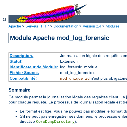
Apache
>
Serveur HTTP
>
Documentation
>
Version 2.4
>
Modules
Module Apache mod_log_forensic
Description:
Journalisation légale des requêtes e
Statut:
Extension
Identificateur de Module:
log_forensic_module
Fichier Source:
mod_log_forensic.c
Compatibilité:
n'est plus obligatoir
mod_unique_id
Sommaire
Ce module permet la journalisation légale des requêtes client. La jo
pour chaque requête. Le processus de journalisation légale est très 
Le format est figé. Vous ne pouvez pas modifier le format du
S'il ne peut pas enregistrer ses données, le processus enfan
directive
).
CoreDumpDirectory