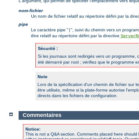
L'argument, qui permet de spécifier l'emplacement vers lequel 
nom-fichier
Un nom de fichier relatif au répertoire défini par la dire
pipe
Le caractère pipe "
", suivi du chemin vers un progra
|
être relatif au répertoire défini par la directive
ServerR
Sécurité :
Si les journaux sont redirigés vers un programme, c
été démarré par root ; vérifiez que le programme est
Note
Lors de la spécification d'un chemin de fichier sur l
être utilisés, même si la plate-forme autorise l'emp
directs dans les fichiers de configuration.
Commentaires
Notice:
This is not a Q&A section. Comments placed here should 
either implemented or considered invalid/off-topic. Ques