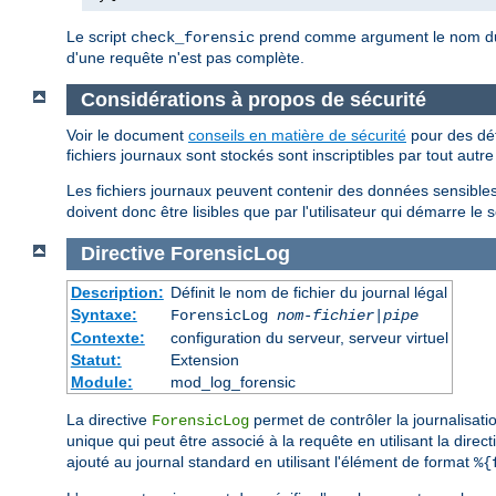
Le script
prend comme argument le nom du fi
check_forensic
d'une requête n'est pas complète.
Considérations à propos de sécurité
Voir le document
conseils en matière de sécurité
pour des déta
fichiers journaux sont stockés sont inscriptibles par tout autre
Les fichiers journaux peuvent contenir des données sensibl
doivent donc être lisibles que par l'utilisateur qui démarre le 
Directive
ForensicLog
Description:
Définit le nom de fichier du journal légal
Syntaxe:
ForensicLog
nom-fichier
|
pipe
Contexte:
configuration du serveur, serveur virtuel
Statut:
Extension
Module:
mod_log_forensic
La directive
permet de contrôler la journalisati
ForensicLog
unique qui peut être associé à la requête en utilisant la direc
ajouté au journal standard en utilisant l'élément de format
%{