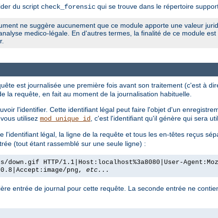
ider du script
qui se trouve dans le répertoire support 
check_forensic
document ne suggère aucunement que ce module apporte une valeur juridi
nalyse medico-légale. En d'autres termes, la finalité de ce module est d
r.
quête est journalisée une première fois avant son traitement (c'est à dir
de la requête, en fait au moment de la journalisation habituelle.
oir l'identifier. Cette identifiant légal peut faire l'objet d'un enregist
i vous utilisez
, c'est l'identifiant qu'il génère qui sera uti
mod_unique_id
 l'identifiant légal, la ligne de la requête et tous les en-têtes reçus s
trée (tout étant rassemblé sur une seule ligne) :
es/down.gif HTTP/1.1|Host:localhost%3a8080|User-Agent:Mo
/0.8|Accept:image/png,
etc...
emière entrée de journal pour cette requête. La seconde entrée ne contie