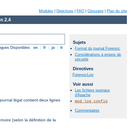
Modules
|
Directives
|
FAQ
|
Glossaire
|
Plan du site
n 2.4
Sujets
ngues Disponibles:
en
|
fr
|
ja
|
tr
Format du journal Forensic
Considérations à propos de
sécurité
Directives
ForensicLog
Voir aussi
Les fichiers journaux
d'Apache
journal légal contient deux lignes
mod_log_config
Commentaires
oire (selon la définition de la