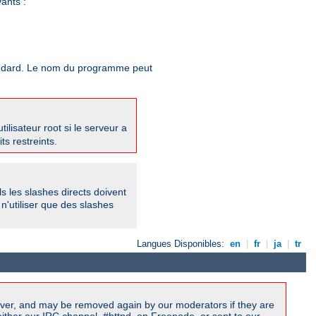
ants :
standard. Le nom du programme peut
utilisateur root si le serveur a
s restreints.
ls les slashes directs doivent
n'utiliser que des slashes
Langues Disponibles:
en
|
fr
|
ja
|
tr
ver, and may be removed again by our moderators if they are
ither our IRC channel, #httpd, on Freenode, or sent to our