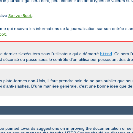
le journal légal sera écrit, peut contenir les deux types de valeurs suiv
ctive
.
ServerRoot
mme qui recevra les informations de la journalisation sur son entrée 
.
oot
e dernier s'exécutera sous l'utilisateur qui a démarré
. Ce sera l'
httpd
 sécurisé ou passe sous le contrôle d'un utilisateur possédant des droit
es plate-formes non-Unix, il faut prendre soin de ne pas oublier que seu
loi d'anti-slashes. D'une manière générale, c'est une bonne idée que de 
be pointed towards suggestions on improving the documentation or ser
tions on how to manage the Apache HTTP Server should be directed at e