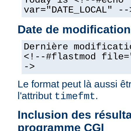
Today is <!--#echo
var="DATE_LOCAL" --
Date de modification
Dernière modificati
<!--#flastmod file=
->
Le format peut là aussi êt
l'attribut
.
timefmt
Inclusion des résult
programme CGI