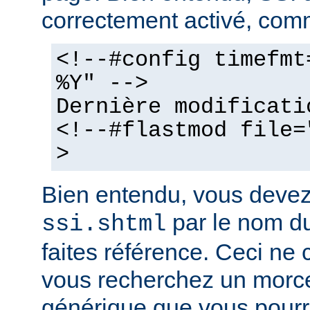
correctement activé, comm
<!--#config timefmt
%Y" -->
Dernière modificati
<!--#flastmod file=
>
Bien entendu, vous deve
par le nom du
ssi.shtml
faites référence. Ceci ne 
vous recherchez un morc
générique que vous pourr