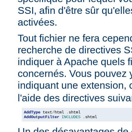
SSI, afin d'être sûr qu'ell
activées.
Tout fichier ne fera cepen
recherche de directives 
indiquer à Apache quels f
concernés. Vous pouvez y
indiquant une extension
l'aide des directives suiva
AddType
 text
/
html 
.
shtml
AddOutputFilter
INCLUDES
.
shtml
Un des désavantages de 