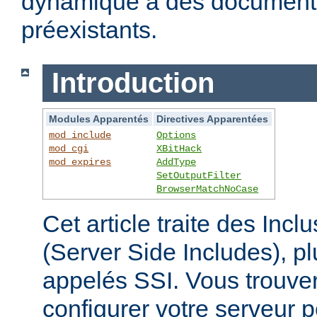
dynamique à des documen
préexistants.
Introduction
Modules Apparentés
Directives Apparentées
mod_include
Options
mod_cgi
XBitHack
mod_expires
AddType
SetOutputFilter
BrowserMatchNoCase
Cet article traite des Inc
(Server Side Includes),
appelés SSI. Vous trouver
configurer votre serveur p