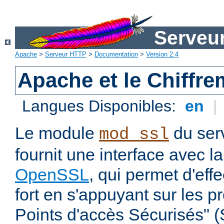
Serveu
Apache
>
Serveur HTTP
>
Documentation
>
Version 2.4
Apache et le Chiffr
Langues Disponibles:
en
|
Le module
du ser
mod_ssl
fournit une interface avec l
OpenSSL
, qui permet d'eff
fort en s'appuyant sur les 
Points d'accès Sécurisés" 