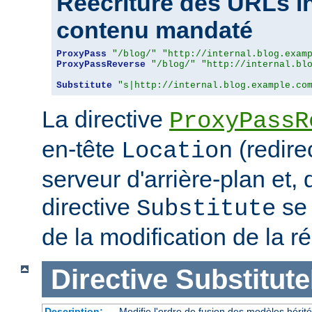
Réécriture des URLs i
contenu mandaté
ProxyPass
"/blog/"
"http://internal.blog.exam
ProxyPassReverse
"/blog/"
"http://internal.bl
Substitute
"s|http://internal.blog.example.co
La directive
ProxyPassR
en-tête
(redire
Location
serveur d'arrière-plan et,
directive
se 
Substitute
de la modification de la
Directive
Substitute
Description:
Modifie l'ordre de fusion des modèles hérit