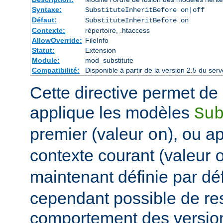
Syntaxe:
SubstituteInheritBefore on|off
Défaut:
SubstituteInheritBefore on
Contexte:
répertoire, .htaccess
AllowOverride:
FileInfo
Statut:
Extension
Module:
mod_substitute
Compatibilité:
Disponible à partir de la version 2.5 du s
Cette directive permet de d
applique les modèles
Su
premier (valeur
), ou a
on
contexte courant (valeur
maintenant définie par dé
cependant possible de res
comportement des version