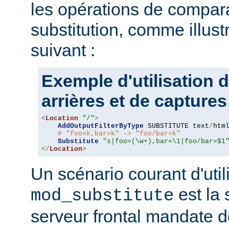
les opérations de compar
substitution, comme illus
suivant :
Exemple d'utilisation 
arrières et de captures
<
Location
"/"
>
AddOutputFilterByType
 SUBSTITUTE text
/
html
# "foo=k,bar=k" -> "foo/bar=k"
Substitute
"s|foo=(\w+),bar=\1|foo/bar=$1
</
Location
>
Un scénario courant d'util
est la 
mod_substitute
serveur frontal mandate 