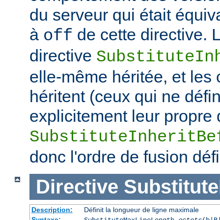
du serveur qui était équiv
à
de cette directive. 
off
directive
SubstituteIn
elle-même héritée, et les
héritent (ceux qui ne défi
explicitement leur propre 
SubstituteInheritBe
donc l'ordre de fusion défi
Directive
Substitut
Description:
Définit la longueur de ligne maximale
Syntaxe:
SubstituteMaxLineLength
octets
(b|B