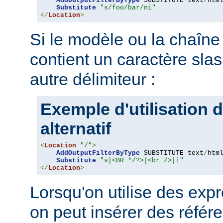
AddOutputFilterByType
 SUBSTITUTE text
/
html
Substitute
"s/foo/bar/ni"
</
Location
>
Si le modèle ou la chaîne 
contient un caractère slash '
autre délimiteur :
Exemple d'utilisation d
alternatif
<
Location
"/"
>
AddOutputFilterByType
 SUBSTITUTE text
/
html
Substitute
"s|<BR */?>|<br />|i"
</
Location
>
Lorsqu'on utilise des expr
on peut insérer des référ