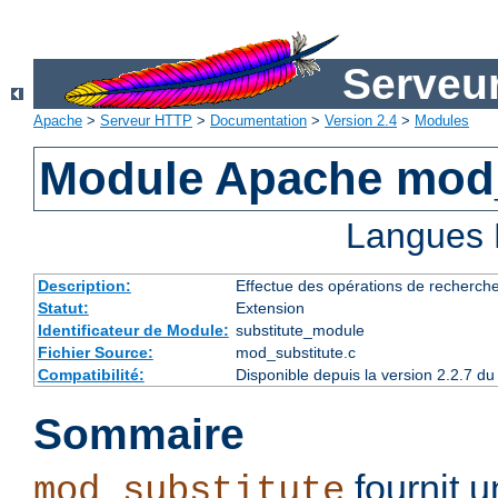
Serveu
Apache
>
Serveur HTTP
>
Documentation
>
Version 2.4
>
Modules
Module Apache mod_
Langues 
Description:
Effectue des opérations de recherch
Statut:
Extension
Identificateur de Module:
substitute_module
Fichier Source:
mod_substitute.c
Compatibilité:
Disponible depuis la version 2.2.7 
Sommaire
fournit 
mod_substitute