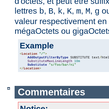
d'octets, et peut être suff
lettres
,
,
,
,
,
,
o
b
B
k
K
m
M
g
valeur respectivement en o
mégaOctets ou gigaOctet
Example
<
Location
"/"
>
AddOutputFilterByType
 SUBSTITUTE text
/
html
SubstituteMaxLineLength
10m
Substitute
"s/foo/bar/ni"
</
Location
>
Commentaires
Notice: