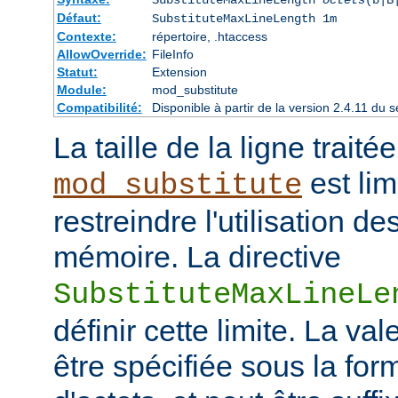
Défaut:
SubstituteMaxLineLength 1m
Contexte:
répertoire, .htaccess
AllowOverride:
FileInfo
Statut:
Extension
Module:
mod_substitute
Compatibilité:
Disponible à partir de la version 2.4.11 d
La taille de la ligne traité
est lim
mod_substitute
restreindre l'utilisation d
mémoire. La directive
SubstituteMaxLineLe
définir cette limite. La val
être spécifiée sous la fo