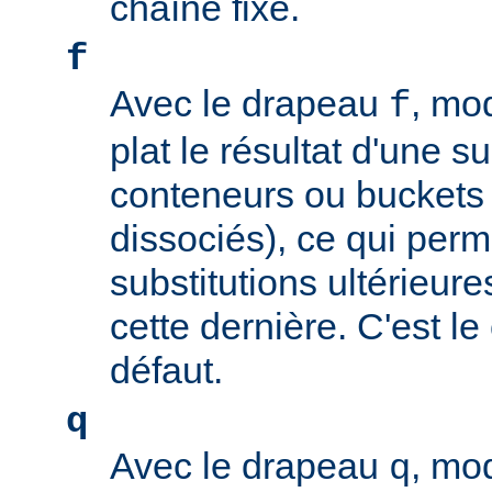
chaîne fixe.
f
Avec le drapeau
, mo
f
plat le résultat d'une su
conteneurs ou buckets
dissociés), ce qui perm
substitutions ultérieure
cette dernière. C'est l
défaut.
q
Avec le drapeau
, mo
q