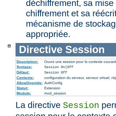
déchiffrement, sa mise 
chiffrement et sa réécri
mécanisme de stockage
appropriée.
Directive
Session
Description:
Ouvre une session pour le contexte courant
Syntaxe:
Session On|Off
Défaut:
Session Off
Contexte:
configuration du serveur, serveur virtuel, ré
AllowOverride:
AuthConfig
Statut:
Extension
Module:
mod_session
La directive
perm
Session
session pour le contexte 