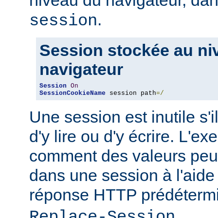
niveau du navigateur, d
.
session
Session stockée au ni
navigateur
Session
On
SessionCookieName
 session path
=/
Une session est inutile s'i
d'y lire ou d'y écrire. L'
comment des valeurs peuv
dans une session à l'aide
réponse HTTP prédéter
.
Replace-Session