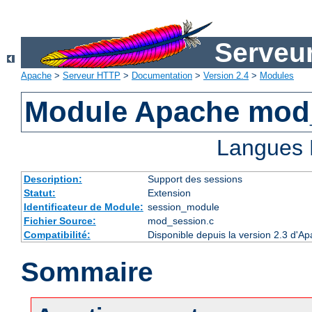
Serveu
Apache
>
Serveur HTTP
>
Documentation
>
Version 2.4
>
Modules
Module Apache mod
Langues 
Description:
Support des sessions
Statut:
Extension
Identificateur de Module:
session_module
Fichier Source:
mod_session.c
Compatibilité:
Disponible depuis la version 2.3 d'A
Sommaire