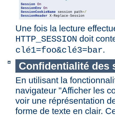
Session
On
SessionEnv
On
SessionCookieName
 session path
=/
SessionHeader
 X-Replace-Session
Une fois la lecture effect
doit conte
HTTP_SESSION
.
clé1=foo&clé3=bar
Confidentialité des
En utilisant la fonctionnal
navigateur "Afficher les 
voir une réprésentation d
forme de texte en clair. C