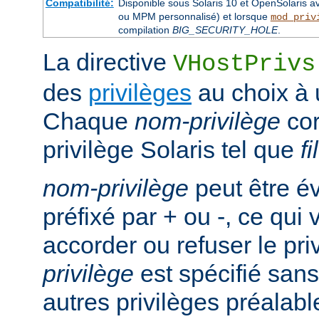
Compatibilité:
Disponible sous Solaris 10 et OpenSolaris 
ou MPM personnalisé) et lorsque
mod_priv
compilation
BIG_SECURITY_HOLE
.
La directive
VHostPrivs
des
privilèges
au choix à u
Chaque
nom-privilège
cor
privilège Solaris tel que
f
nom-privilège
peut être é
préfixé par + ou -, ce qui
accorder ou refuser le pri
privilège
est spécifié sans 
autres privilèges préalab