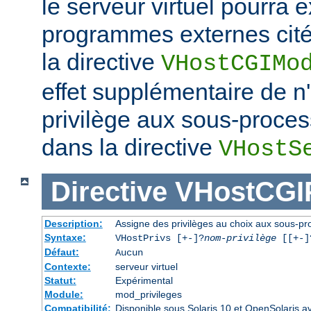
le serveur virtuel pourra e
programmes externes cités
la directive
VHostCGIMo
effet supplémentaire de 
privilège aux sous-proce
dans la directive
VHostS
Directive
VHostCGI
Description:
Assigne des privilèges au choix aux sous-pro
Syntaxe:
VHostPrivs [+-]?
nom-privilège
[[+-]?
Défaut:
Aucun
Contexte:
serveur virtuel
Statut:
Expérimental
Module:
mod_privileges
Compatibilité:
Disponible sous Solaris 10 et OpenSolaris 