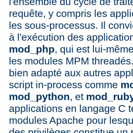
l'ensemble du cycle de trai
requête, y compris les appli
les sous-processus. Il convi
à l'exécution des applicati
mod_php
, qui est lui-mêm
les modules MPM threadés. 
bien adapté aux autres appl
script in-process comme
mo
mod_python
, et
mod_rub
applications en langage C t
modules Apache pour lesque
des privilèges constitue un