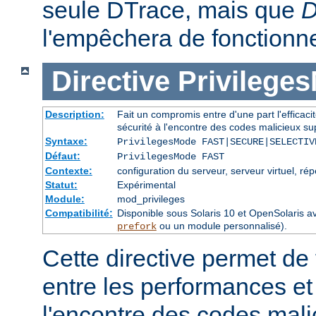
seule DTrace, mais que
D
l'empêchera de fonctionne
Directive
Privilege
Description:
Fait un compromis entre d'une part l'efficacité
sécurité à l'encontre des codes malicieux sup
Syntaxe:
PrivilegesMode FAST|SECURE|SELECTIV
Défaut:
PrivilegesMode FAST
Contexte:
configuration du serveur, serveur virtuel, rép
Statut:
Expérimental
Module:
mod_privileges
Compatibilité:
Disponible sous Solaris 10 et OpenSolari
ou un module personnalisé).
prefork
Cette directive permet de
entre les performances et 
l'encontre des codes mali