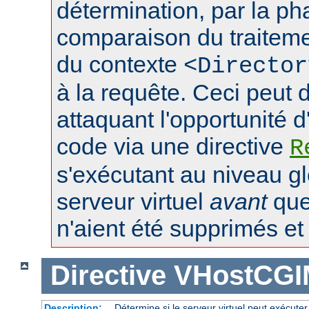
détermination, par la p
comparaison du traiteme
du contexte
<Director
à la requête. Ceci peut 
attaquant l'opportunité d
code via une directive
R
s'exécutant au niveau gl
serveur virtuel
avant
que 
n'aient été supprimés et l
Directive
VHostCGI
Description:
Détermine si le serveur virtuel peut exécuter