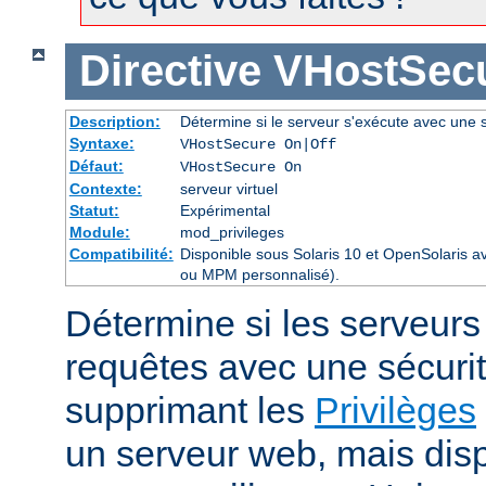
Directive
VHostSec
Description:
Détermine si le serveur s'exécute avec une s
Syntaxe:
VHostSecure On|Off
Défaut:
VHostSecure On
Contexte:
serveur virtuel
Statut:
Expérimental
Module:
mod_privileges
Compatibilité:
Disponible sous Solaris 10 et OpenSolaris 
ou MPM personnalisé).
Détermine si les serveurs v
requêtes avec une sécuri
supprimant les
Privilèges
un serveur web, mais disp