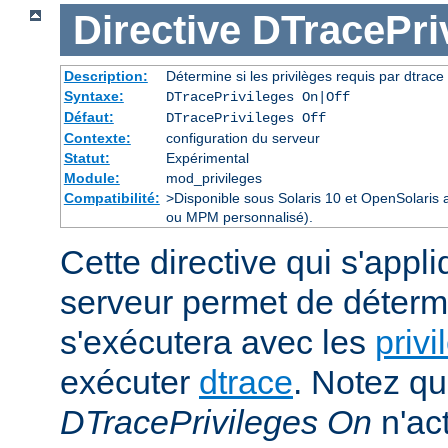
Directive
DTracePri
Description:
Détermine si les privilèges requis par dtrace 
Syntaxe:
DTracePrivileges On|Off
Défaut:
DTracePrivileges Off
Contexte:
configuration du serveur
Statut:
Expérimental
Module:
mod_privileges
Compatibilité:
>Disponible sous Solaris 10 et OpenSolaris
ou MPM personnalisé).
Cette directive qui s'appl
serveur permet de déterm
s'exécutera avec les
privi
exécuter
dtrace
. Notez qu
DTracePrivileges On
n'act