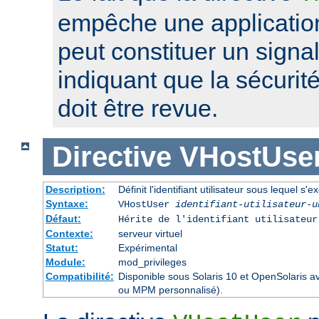
empêche une application
peut constituer un signa
indiquant que la sécurité
doit être revue.
Directive
VHostUse
Description:
Définit l'identifiant utilisateur sous lequel s'
Syntaxe:
VHostUser
identifiant-utilisateur-u
Défaut:
Hérite de l'identifiant utilisateu
Contexte:
serveur virtuel
Statut:
Expérimental
Module:
mod_privileges
Compatibilité:
Disponible sous Solaris 10 et OpenSolaris 
ou MPM personnalisé).