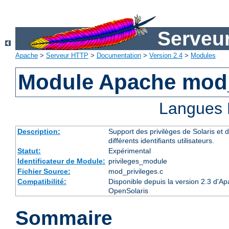
Serveu
Apache
>
Serveur HTTP
>
Documentation
>
Version 2.4
>
Modules
Module Apache mod_
Langues 
Description:
Support des privilèges de Solaris et d
différents identifiants utilisateurs.
Statut:
Expérimental
Identificateur de Module:
privileges_module
Fichier Source:
mod_privileges.c
Compatibilité:
Disponible depuis la version 2.3 d'Ap
OpenSolaris
Sommaire