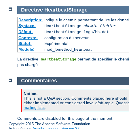
Directive
HeartbeatStorage
Description:
Indique le chemin permettant de lire les donn
Syntaxe:
HeartbeatStorage
chemin-fichier
Défaut:
HeartbeatStorage logs/hb.dat
Contexte:
configuration du serveur
Statut:
Expérimental
Module:
mod_lbmethod_heartbeat
La directive
permet de spécifier le chemi
HeartbeatStorage
pas chargé.
Commentaires
Notice:
This is not a Q&A section. Comments placed here should 
either implemented or considered invalid/off-topic. Ques
mailing lists
.
Comments are disabled for this page at the moment.
Copyright 2015 The Apache Software Foundation.
Autorisé sous
Apache License, Version 2.0
.