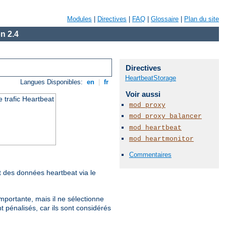
Modules
|
Directives
|
FAQ
|
Glossaire
|
Plan du site
n 2.4
Directives
HeartbeatStorage
Langues Disponibles:
en
|
fr
Voir aussi
 trafic Heartbeat
mod_proxy
mod_proxy_balancer
mod_heartbeat
mod_heartmonitor
Commentaires
nt des données heartbeat via le
mportante, mais il ne sélectionne
t pénalisés, car ils sont considérés