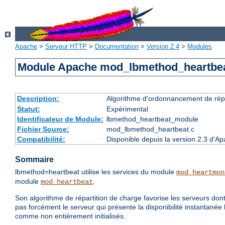
Apache
>
Serveur HTTP
>
Documentation
>
Version 2.4
>
Modules
Module Apache mod_lbmethod_heartbe
Description:
Algorithme d'ordonnancement de répa
Statut:
Expérimental
Identificateur de Module:
lbmethod_heartbeat_module
Fichier Source:
mod_lbmethod_heartbeat.c
Compatibilité:
Disponible depuis la version 2.3 d'A
Sommaire
lbmethod=heartbeat utilise les services du module
mod_heartmon
module
.
mod_heartbeat
Son algorithme de répartition de charge favorise les serveurs dont
pas forcément le serveur qui présente la disponibilité instantanée 
comme non entièrement initialisés.