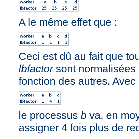
worker
a
b
c
d
lbfactor
25
25
25
25
A le même effet que :
worker
a
b
c
d
lbfactor
1
1
1
1
Ceci est dû au fait que to
lbfactor
sont normalisées 
fonction des autres. Avec 
worker
a
b
c
lbfactor
1
4
1
le processus
b
va, en moy
assigner 4 fois plus de r