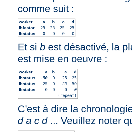
comme suit :
worker
a
b
c
d
lbfactor
25
25
25
25
lbstatus
0
0
0
0
Et si
b
est désactivé, la pl
est mise en oeuvre :
worker
a
b
c
d
lbstatus
-50
0
25
25
lbstatus
-25
0
-25
50
lbstatus
0
0
0
0
(repeat)
C'est à dire la chronologi
d
a
c
d
... Veuillez noter q