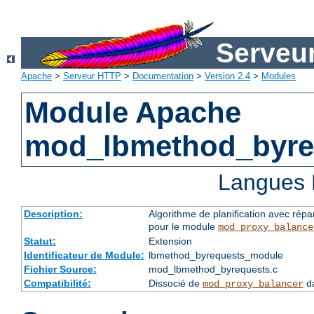
Serveu
Apache
>
Serveur HTTP
>
Documentation
>
Version 2.4
>
Modules
Module Apache
mod_lbmethod_byre
Langues 
Description:
Algorithme de planification avec répa
pour le module
mod_proxy_balance
Statut:
Extension
Identificateur de Module:
lbmethod_byrequests_module
Fichier Source:
mod_lbmethod_byrequests.c
Compatibilité:
Dissocié de
da
mod_proxy_balancer