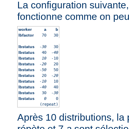
La configuration suivante
fonctionne comme on peut 
worker
a
b
lbfactor
70
30
lbstatus
-30
30
lbstatus
40
-40
lbstatus
10
-10
lbstatus
-20
20
lbstatus
-50
50
lbstatus
20
-20
lbstatus
-10
10
lbstatus
-40
40
lbstatus
30
-30
lbstatus
0
0
(repeat)
Après 10 distributions, la 
répète et 7
a
sont sélecti