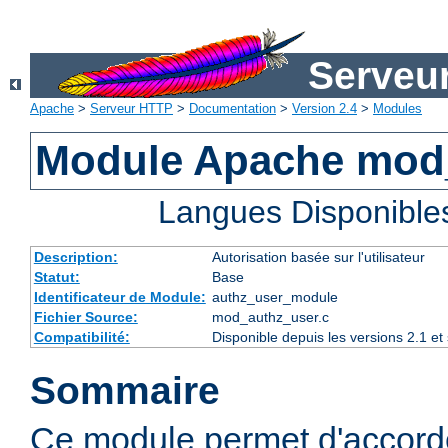
Serveu
Apache
>
Serveur HTTP
>
Documentation
>
Version 2.4
>
Modules
Module Apache mod
Langues Disponible
Description:
Autorisation basée sur l'utilisateur
Statut:
Base
Identificateur de Module:
authz_user_module
Fichier Source:
mod_authz_user.c
Compatibilité:
Disponible depuis les versions 2.1 e
Sommaire
Ce module permet d'accorde